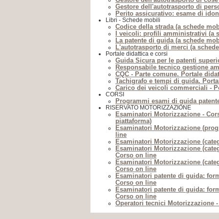
Gestore dell'autotrasporto di per
Perito assicurativo: esame di idon
Libri - Schede mobili
Codice della strada (a schede mobi
I veicoli: profili amministrativi (a
La patente di guida (a schede mobi
L'autotrasporto di merci (a schede
Portale didattica e corsi
Guida Sicura per le patenti superio
Responsabile tecnico gestione amb
CQC - Parte comune. Portale didat
Tachigrafo e tempi di guida. Porta
Carico dei veicoli commerciali - Po
CORSI
Programmi esami di guida patente
RISERVATO MOTORIZZAZIONE
Esaminatori Motorizzazione - Cors
piattaforma)
Esaminatori Motorizzazione (pro
line
Esaminatori Motorizzazione (categ
Esaminatori Motorizzazione (categ
Corso on line
Esaminatori Motorizzazione (categ
Corso on line
Esaminatori patente di guida: for
Corso on line
Esaminatori patente di guida: for
Corso on line
Operatori tecnici Motorizzazione -