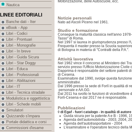
Motorizzazione, delle Autoscuole, ecc.
Nautica
LINEE EDITORIALI
Notizie personali
Banche dati - Iter
Nato ad Ascoli Piceno nel 1961.
eBook - App
Studio e formazione
Libri - Codici
Consegue la maturità classica nell'anno 1978-
Tasso" di Roma.
Libri - Prontuari
Nel 1997 si laurea in giurisprudenza presso l'U
Libri - Monografie
Frequenta il master presso la Scuola superior
di Bologna in materia di "Contratti della P.A.".
Libri - In breve
Libri - Guida Sicura
Attività lavorativa
Libri - Star Doggy
Nel 1982 vince il concorso al Ministero dei Tr
servizio presso l'Ufficio Motorizzazione Civile 
Libri - Educa
Dapprima è responsabile del settore patenti di
di Cesena.
Libri - Professionali
Esaminatore dal 1990, svolge questa funzione 
Libri - Abilitazioni
amministrativi.
Dal 1996 presso la sede di Forlì in qualità di 
Libri - IT
personale e AA.GG.
Libri - Tecnica stradale
Dal 2011 ha svolto le funzioni di vicedirettore
Forlì-Cesena e dal 2017 ne è responsabile.
Modulistica e oggettistica
Libri - Schede mobili
Pubblicazioni
Simulatori
◊ di Egaf - fuori catalogo - in qualità di autor
Guida sicura per la patente A e B - 1996, 
Quizzando s'impara
Agenda dell'automobilista - 2003, 2004, 2
Portale didattica e corsi
Agenda dell'autotrasportatore - 2004
L'esaminatore e l'operatore tecnico della 
Commissioni d'esame