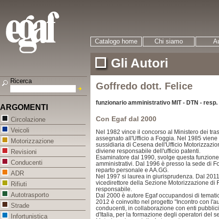
Catalogo home
Chi siamo
Au
Gli Autori
Ricerca
Goffredo dott. Felice
funzionario amministrativo MIT - DTN - resp
ARGOMENTI
Con Egaf dal 2000
Circolazione
Veicoli
Nel 1982 vince il concorso al Ministero dei tr
assegnato all'Ufficio a Foggia. Nel 1985 viene 
Motorizzazione
sussidiaria di Cesena dell'Ufficio Motorizzazion
diviene responsabile dell'ufficio patenti.
Revisioni
Esaminatore dal 1990, svolge questa funzione 
Conducenti
amministrativi. Dal 1996 è presso la sede di For
reparto personale e AA.GG.
ADR
Nel 1997 si laurea in giurisprudenza. Dal 2011 
vicedirettore della Sezione Motorizzazione di
Rifiuti
responsabile.
Autotrasporto
Dal 2000 è autore Egaf occupandosi di tematic
2012 è coinvolto nel progetto "Incontro con l'aut
Strade
conducenti, in collaborazione con enti pubblici d
d'Italia, per la formazione degli operatori del se
Infortunistica