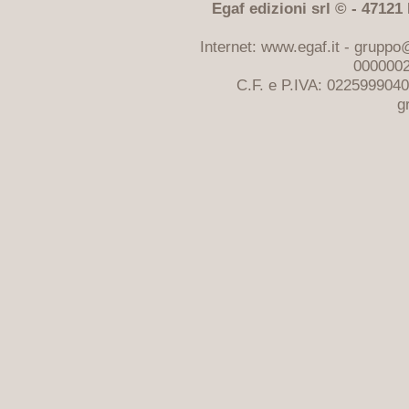
Egaf edizioni srl © - 47121 F
Internet: www.egaf.it -
gruppo@
0000002
C.F. e P.IVA: 022599904
g