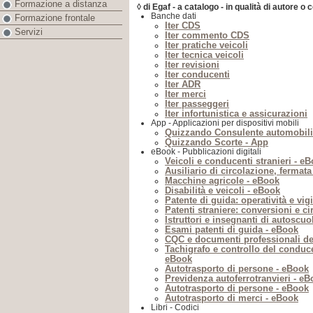
Formazione a distanza
◊ di Egaf - a catalogo - in qualità di autore o 
Banche dati
Formazione frontale
Iter CDS
Servizi
Iter commento CDS
Iter pratiche veicoli
Iter tecnica veicoli
Iter revisioni
Iter conducenti
Iter ADR
Iter merci
Iter passeggeri
Iter infortunistica e assicurazioni
App - Applicazioni per dispositivi mobili
Quizzando Consulente automobili
Quizzando Scorte - App
eBook - Pubblicazioni digitali
Veicoli e conducenti stranieri - e
Ausiliario di circolazione, fermat
Macchine agricole - eBook
Disabilità e veicoli - eBook
Patente di guida: operatività e vig
Patenti straniere: conversioni e ci
Istruttori e insegnanti di autoscuo
Esami patenti di guida - eBook
CQC e documenti professionali de
Tachigrafo e controllo del conduce
eBook
Autotrasporto di persone - eBook
Previdenza autoferrotranvieri - e
Autotrasporto di persone - eBook
Autotrasporto di merci - eBook
Libri - Codici