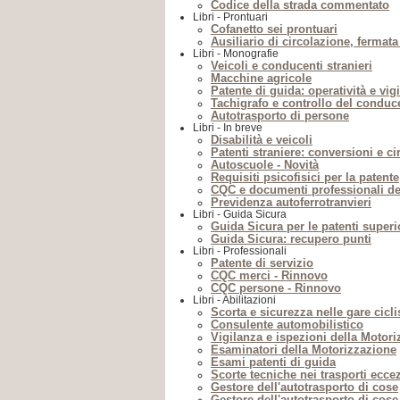
Codice della strada commentato
Libri - Prontuari
Cofanetto sei prontuari
Ausiliario di circolazione, fermata
Libri - Monografie
Veicoli e conducenti stranieri
Macchine agricole
Patente di guida: operatività e vig
Tachigrafo e controllo del conduce
Autotrasporto di persone
Libri - In breve
Disabilità e veicoli
Patenti straniere: conversioni e cir
Autoscuole - Novità
Requisiti psicofisici per la patente
CQC e documenti professionali d
Previdenza autoferrotranvieri
Libri - Guida Sicura
Guida Sicura per le patenti superi
Guida Sicura: recupero punti
Libri - Professionali
Patente di servizio
CQC merci - Rinnovo
CQC persone - Rinnovo
Libri - Abilitazioni
Scorta e sicurezza nelle gare cicli
Consulente automobilistico
Vigilanza e ispezioni della Motor
Esaminatori della Motorizzazione
Esami patenti di guida
Scorte tecniche nei trasporti ecce
Gestore dell'autotrasporto di cose
Gestore dell'autotrasporto di cose 