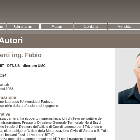
me
Chi siamo
Autori
Contatti
Vendita
 Autori
erti ing. Fabio
MIT - DTNSIS - direttore UMC
2024
onali
nel 1953.
rmazione
neria presso l'Università di Padova.
'esercizio della professione di ingegnere.
rativa
sua carriera, ha ricoperto numerosi incarichi di rilievo nel settore dei
e infrastrutture. Presso la Direzione Generale Territoriale Nord Est di
to il ruolo di Direttore dell’Ufficio di Coordinamento per il Triveneto e
, oltre a dirigere l’Ufficio della Motorizzazione Civile di Verona e l’Ufficio
rti Impianti Fissi del Veneto (USTIF).
enza consolidata come consulente ADR per il trasporto di merci