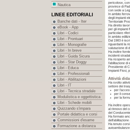
pericolose, con
Nautica
province di Pad
con sede a Leg
In ambito ferrov
LINEE EDITORIALI
degli impianti e
Banche dati - Iter
Territoriale Pr
Ha diretto lavor
eBook - App
per gli impianti
Libri - Codici
particolare rife
In ambito edili
Libri - Prontuari
Dal 1983 è iscr
riguardanti la ri
Libri - Monografie
valutazione di d
Libri - In breve
Ha inoltre forni
incidenti stradal
Libri - Guida Sicura
Ha ricoperto an
Libri - Star Doggy
l’abilitazione d
Presidente di Co
Libri - Educa
Impianti Fissi, 
Libri - Professionali
Attività dida
Libri - Abilitazioni
Ha svolto attivi
Libri - IT
settore dei tras
per l’acces
Libri - Tecnica stradale
per il conse
Modulistica e oggettistica
per la forma
Libri - Schede mobili
Ha inoltre opera
Quizzando s'impara
al rinnovo del c
del Conducent
Portale didattica e corsi
Ha formato anch
Commissioni d'esame
dell’abilitazion
Ha tenuto corsi 
Formazione a distanza
autoambulanze, 