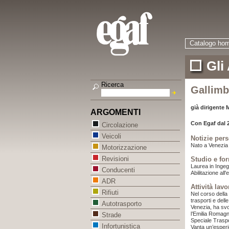
Catalogo ho
Gli
Ricerca
Gallimb
già dirigente 
ARGOMENTI
Con Egaf dal 
Circolazione
Veicoli
Notizie pers
Nato a Venezia 
Motorizzazione
Revisioni
Studio e fo
Laurea in Ingeg
Conducenti
Abilitazione all
ADR
Attività lavo
Rifiuti
Nel corso della 
trasporti e dell
Autotrasporto
Venezia, ha svol
l’Emilia Romagna
Strade
Speciale Traspo
Infortunistica
Vanta un’esperi