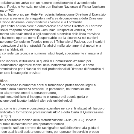
 collaborazioni attive con un numero considerevole di aziende nelle
ova, Rovigo e Venezia, nonché con l’Istituto Nazionale di Fisica Nucleare
naro (PD).
iario, ha lavorato per Rete Ferroviaria Italiana come Direttore di Esercizio
levatori a servizio dei viaggiatori, nell’area di competenza della Direzione
oduzione di Verona, comprendente il Veneto e la Lombardia.
i per edifici ad uso civile e commerciale ed è stato Direttore di Esercizio
 fissi di trasporto dell’Azienda Comunale Trasporti di Venezia, con
rimento alle scale mobili e agli ascensori a servizio della linea tranviaria.
zio ha inoltre operato come Responsabile per la sicurezza nei cantieri.
itto come Consulente Tecnico presso il Tribunale di Padova, con incarichi
costruzione di sinistri stradali, l’analisi di malfunzionamenti di motori e la
anni a fabbricati.
to consulenza tecnica a numerosi studi legali, specialmente in materia di
i.
che incarichi istituzionali, in qualità di Commissario d’esame per
i esaminatori e operatori tecnici della Motorizzazione Civile, e come
mmissione per il rilascio dei titoli professionali di Direttore di Esercizio di
per tutte le categorie previste.
ttica
tà di docenza in numerosi corsi di formazione professionale legati al
porti e della sicurezza stradale. In particolare, ha tenuto lezioni:
so alla professione di autotrasportatore,
guimento del titolo di insegnante e istruttore di scuola guida e
zione degli ispettori addetti alle revisioni dei veicoli.
to come istruttore e consulente aziendale nei corsi finalizzati al rilascio o
ertificato di formazione professionale ADR e della Carta di Qualificazione
e (CQC).
e il personale tecnico della Motorizzazione Civile (MCTC), in vista
e al ruolo di esaminatore e/o operatore tecnico.
specifici sull’uso corretto del tachigrafo e sull’abilitazione alla guida di
con qualifica di autista-soccorritore, per operatori in servizio presso