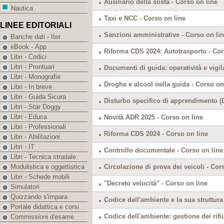
Ausiliario della sosta - Corso on line
Nautica
Taxi e NCC - Corso on line
LINEE EDITORIALI
Sanzioni amministrative - Corso on li
Banche dati - Iter
eBook - App
Riforma CDS 2024: Autotrasporto - Cor
Libri - Codici
Libri - Prontuari
Documenti di guida: operatività e vigil
Libri - Monografie
Droghe e alcool nella guida - Corso on
Libri - In breve
Libri - Guida Sicura
Disturbo specifico di apprendimento (
Libri - Star Doggy
Libri - Educa
Novità ADR 2025 - Corso on line
Libri - Professionali
Riforma CDS 2024 - Corso on line
Libri - Abilitazioni
Libri - IT
Controllo documentale - Corso on line
Libri - Tecnica stradale
Circolazione di prova dei veicoli - Cor
Modulistica e oggettistica
Libri - Schede mobili
"Decreto velocità" - Corso on line
Simulatori
Quizzando s'impara
Codice dell'ambiente e la sua struttura
Portale didattica e corsi
Codice dell'ambiente: gestione dei rifiu
Commissioni d'esame