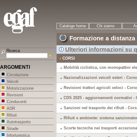
Catalogo home
Chi siamo
Au
Formazione a distanza
Ulteriori informazioni su q
Ricerca
CORSI
ARGOMENTI
Mobilità ciclistica, con monopattini ele
Circolazione
Nazionalizzazioni veicoli esteri - Cors
Veicoli
Revisioni trattori agricoli veloci - Cors
Motorizzazione
Revisioni
CDS 2025 - aggiornamenti normativi - 
Conducenti
Sanzioni nel trasporto dei rifiuti - Cor
ADR
Rifiuti
Rifiuti e ambiente: sistema sanzionator
Autotrasporto
Scorte tecniche nei trasporti ecceziona
Strade
Infortunistica