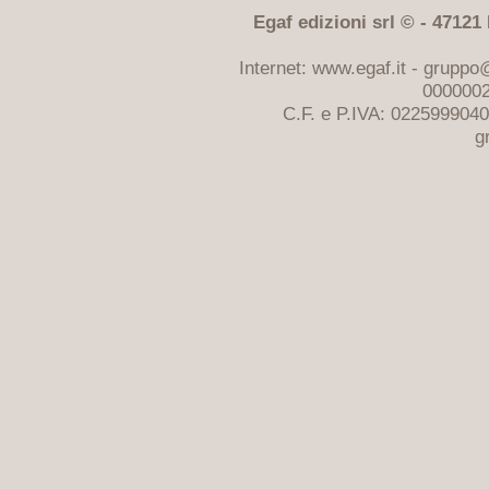
Egaf edizioni srl © - 47121 F
Internet: www.egaf.it -
gruppo@
0000002
C.F. e P.IVA: 022599904
g