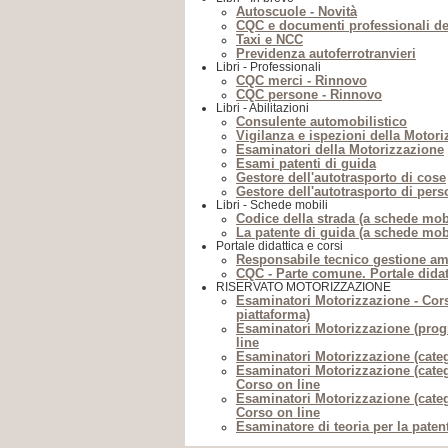
Autoscuole - Novità
CQC e documenti professionali d
Taxi e NCC
Previdenza autoferrotranvieri
Libri - Professionali
CQC merci - Rinnovo
CQC persone - Rinnovo
Libri - Abilitazioni
Consulente automobilistico
Vigilanza e ispezioni della Motor
Esaminatori della Motorizzazione
Esami patenti di guida
Gestore dell'autotrasporto di cose
Gestore dell'autotrasporto di per
Libri - Schede mobili
Codice della strada (a schede mobi
La patente di guida (a schede mobi
Portale didattica e corsi
Responsabile tecnico gestione amb
CQC - Parte comune. Portale didat
RISERVATO MOTORIZZAZIONE
Esaminatori Motorizzazione - Cors
piattaforma)
Esaminatori Motorizzazione (pro
line
Esaminatori Motorizzazione (categ
Esaminatori Motorizzazione (categ
Corso on line
Esaminatori Motorizzazione (categ
Corso on line
Esaminatore di teoria per la paten