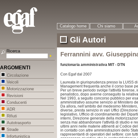
Catalogo home
Chi siamo
Au
Gli Autori
Ricerca
Ferrannini avv. Giuseppin
funzionaria amministrativa MIT - DTN
ARGOMENTI
Con Egaf dal 2007
Circolazione
Veicoli
Laureata in giurisprudenza presso la LUISS di
Management
frequenta anche il corso base per
Motorizzazione
Per un breve periodo svolge l'attività forense
penalistico, dopo averne conseguito la relativa
Revisioni
Nel 1993, a seguito concorso pubblico per esa
amministrativo assume servizio al Ministero dei
Conducenti
Da allora, nell’ambito del medesimo Minister
ADR
diverse, presta servizio in vari Uffici (Direzion
legislativo, Ufficio di coordinamento del Dipart
Rifiuti
interni, Direzione generale della motorizzazione,
senza mai abbandonare l'attività di studio e red
Autotrasporto
ultimi anni nelle materie attinenti al Codice del
Strade
in contatto con altre amministrazioni dello Stat
rappresentanti di operatori del settore: con tut
Infortunistica