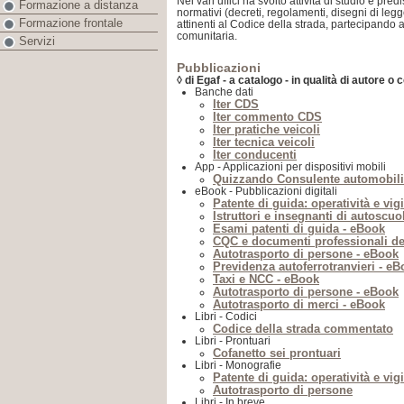
Nei vari uffici ha svolto attività di studio e pr
Formazione a distanza
normativi (decreti, regolamenti, disegni di leg
Formazione frontale
attinenti al Codice della strada, partecipando 
comunitaria.
Servizi
Pubblicazioni
◊ di Egaf - a catalogo - in qualità di autore o 
Banche dati
Iter CDS
Iter commento CDS
Iter pratiche veicoli
Iter tecnica veicoli
Iter conducenti
App - Applicazioni per dispositivi mobili
Quizzando Consulente automobili
eBook - Pubblicazioni digitali
Patente di guida: operatività e vig
Istruttori e insegnanti di autoscuo
Esami patenti di guida - eBook
CQC e documenti professionali de
Autotrasporto di persone - eBook
Previdenza autoferrotranvieri - e
Taxi e NCC - eBook
Autotrasporto di persone - eBook
Autotrasporto di merci - eBook
Libri - Codici
Codice della strada commentato
Libri - Prontuari
Cofanetto sei prontuari
Libri - Monografie
Patente di guida: operatività e vig
Autotrasporto di persone
Libri - In breve