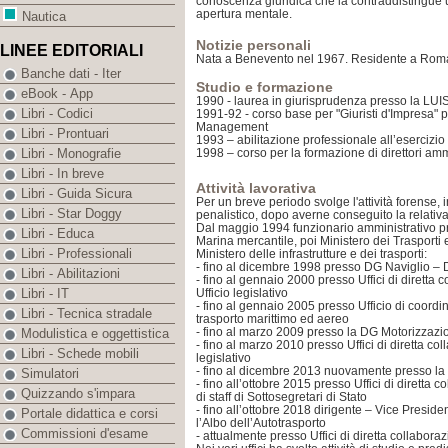
conoscenza giuridica che la contraddistingue u
apertura mentale.
Nautica
Notizie personali
LINEE EDITORIALI
Nata a Benevento nel 1967. Residente a Roma
Banche dati - Iter
Studio e formazione
eBook - App
1990 - laurea in giurisprudenza presso la LU
Libri - Codici
1991-92 - corso base per "Giuristi d'Impresa" p
Management
Libri - Prontuari
1993 – abilitazione professionale all’esercizio
1998 – corso per la formazione di direttori amm
Libri - Monografie
Libri - In breve
Attività lavorativa
Libri - Guida Sicura
Per un breve periodo svolge l'attività forense
Libri - Star Doggy
penalistico, dopo averne conseguito la relativa
Dal maggio 1994 funzionario amministrativo pre
Libri - Educa
Marina mercantile, poi Ministero dei Trasporti 
Libri - Professionali
Ministero delle infrastrutture e dei trasporti:
- fino al dicembre 1998 presso DG Naviglio – 
Libri - Abilitazioni
- fino al gennaio 2000 presso Uffici di diretta 
Ufficio legislativo
Libri - IT
- fino al gennaio 2005 presso Ufficio di coord
Libri - Tecnica stradale
trasporto marittimo ed aereo
- fino al marzo 2009 presso la DG Motorizzaz
Modulistica e oggettistica
- fino al marzo 2010 presso Uffici di diretta col
Libri - Schede mobili
legislativo
- fino al dicembre 2013 nuovamente presso la
Simulatori
- fino all’ottobre 2015 presso Uffici di diretta c
Quizzando s'impara
di staff di Sottosegretari di Stato
- fino all’ottobre 2018 dirigente – Vice Presid
Portale didattica e corsi
l’Albo dell’Autotrasporto
Commissioni d'esame
- attualmente presso Uffici di diretta collaboraz