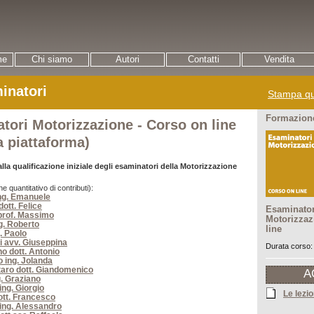
me
Chi siamo
Autori
Contatti
Vendita
inatori
Stampa qu
Formazione
tori Motorizzazione - Corso on line
a piattaforma)
lla qualificazione iniziale degli esaminatori della Motorizzazione
ne quantitativo di contributi):
ing. Emanuele
ott. Felice
Esaminator
 prof. Massimo
Motorizzaz
ng. Roberto
line
. Paolo
i avv. Giuseppina
Durata corso:
o dott. Antonio
o ing. Jolanda
aro dott. Giandomenico
A
g. Graziano
ing. Giorgio
Le lezio
ott. Francesco
 ing. Alessandro