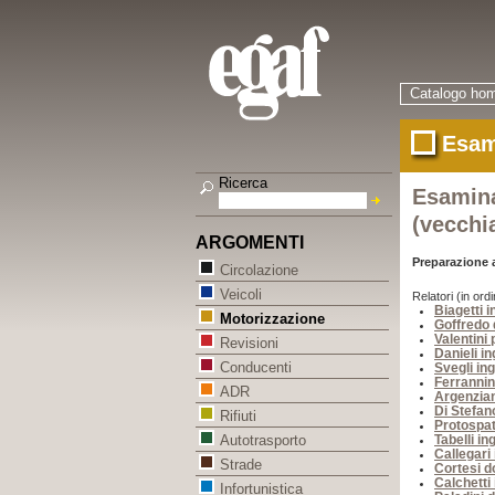
Catalogo ho
Esam
Ricerca
Esamina
(vecchi
ARGOMENTI
Preparazione a
Circolazione
Veicoli
Relatori (in ordi
Biagetti 
Motorizzazione
Goffredo d
Valentini
Revisioni
Danieli i
Conducenti
Svegli ing
Ferrannin
ADR
Argenzian
Di Stefan
Rifiuti
Protospat
Tabelli in
Autotrasporto
Callegari 
Strade
Cortesi d
Calchetti
Infortunistica