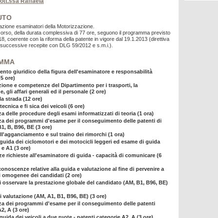
dott.ssa Raffaela
UTO
tazione esaminatori della Motorizzazione.
 corso, della durata complessiva di 77 ore, seguono il programma previsto
8, coerente con la riforma della patente in vigore dal 19.1.2013 (direttiva
successive recepite con DLG 59/2012 e s.m.i.).
MMA
nto giuridico della figura dell'esaminatore e responsabilità
5 ore)
ione e competenze del Dipartimento per i trasporti, la
, gli affari generali ed il personale (2 ore)
a strada (12 ore)
tecnica e fi sica dei veicoli (6 ore)
 delle procedure degli esami informatizzati di teoria (1 ora)
 dei programmi d'esame per il conseguimento delle patenti di
1, B, B96, BE (3 ore)
ll'agganciamento e sul traino dei rimorchi (1 ora)
 guida dei ciclomotori e dei motocicli leggeri ed esame di guida
 e A1 (3 ore)
 richieste all'esaminatore di guida - capacità di comunicare (6
onoscenze relative alla guida e valutazione al fine di pervenire a
i omogenee dei candidati (2 ore)
i osservare la prestazione globale del candidato (AM, B1, B96, BE)
i valutazione (AM, A1, B1, B96, BE) (3 ore)
 dei programmi d'esame per il conseguimento delle patenti
2, A (3 ore)
guida dei veicoli a due ruote - patenti categorie A2, A (3 ore)