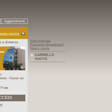
Aggiornamenti
esta pagina
Area riservata
 a distanza
Password dimenticata?
Nuovo utente
CARRELLO
VUOTO
i
ione - Corso on
 77 ore
CCEDI
ni