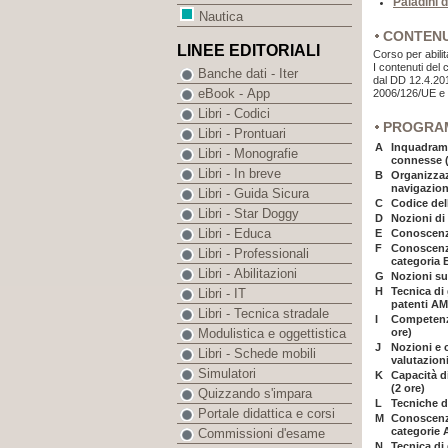
Paladini 
Nautica
CONTEN
LINEE EDITORIALI
Corso per abili
I contenuti del
Banche dati - Iter
dal DD 12.4.201
eBook - App
2006/126/UE e 
Libri - Codici
PROGRA
Libri - Prontuari
A
Inquadrame
Libri - Monografie
connesse (
Libri - In breve
B
Organizzaz
navigazione
Libri - Guida Sicura
C
Codice dell
Libri - Star Doggy
D
Nozioni di 
Libri - Educa
E
Conoscenza
F
Conoscenza
Libri - Professionali
categoria B
Libri - Abilitazioni
G
Nozioni su
H
Tecnica di
Libri - IT
patenti AM
Libri - Tecnica stradale
I
Competenze
ore)
Modulistica e oggettistica
J
Nozioni e c
Libri - Schede mobili
valutazion
Simulatori
K
Capacità d
(2 ore)
Quizzando s'impara
L
Tecniche d
Portale didattica e corsi
M
Conoscenza
categorie A
Commissioni d'esame
N
Tecnica di 