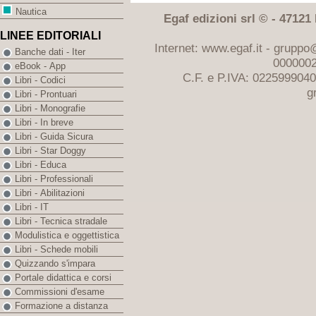
Nautica
Egaf edizioni srl © - 47121 F
LINEE EDITORIALI
Internet: www.egaf.it -
gruppo@
Banche dati - Iter
0000002
eBook - App
C.F. e P.IVA: 022599904
Libri - Codici
g
Libri - Prontuari
Libri - Monografie
Libri - In breve
Libri - Guida Sicura
Libri - Star Doggy
Libri - Educa
Libri - Professionali
Libri - Abilitazioni
Libri - IT
Libri - Tecnica stradale
Modulistica e oggettistica
Libri - Schede mobili
Quizzando s'impara
Portale didattica e corsi
Commissioni d'esame
Formazione a distanza