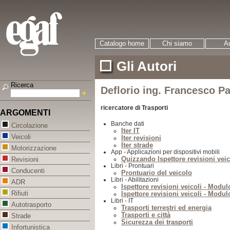
Catalogo home
Chi siamo
Au
Gli Autori
Ricerca
Deflorio ing. Francesco P
ricercatore di Trasporti
ARGOMENTI
Banche dati
Circolazione
Iter IT
Veicoli
Iter revisioni
Iter strade
Motorizzazione
App - Applicazioni per dispositivi mobili
Quizzando Ispettore revisioni veic
Revisioni
Libri - Prontuari
Conducenti
Prontuario del veicolo
Libri - Abilitazioni
ADR
Ispettore revisioni veicoli - Modul
Rifiuti
Ispettore revisioni veicoli - Modul
Libri - IT
Autotrasporto
Trasporti terrestri ed energia
Trasporti e città
Strade
Sicurezza dei trasporti
Infortunistica