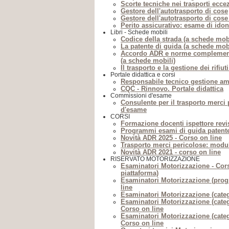
Scorte tecniche nei trasporti ecce
Gestore dell'autotrasporto di cose
Gestore dell'autotrasporto di cose 
Perito assicurativo: esame di idon
Libri - Schede mobili
Codice della strada (a schede mobi
La patente di guida (a schede mobi
Accordo ADR e norme complementa
(a schede mobili)
Il trasporto e la gestione dei rifiu
Portale didattica e corsi
Responsabile tecnico gestione amb
CQC - Rinnovo. Portale didattica
Commissioni d'esame
Consulente per il trasporto merc
d'esame
CORSI
Formazione docenti ispettore revis
Programmi esami di guida patente
Novità ADR 2025 - Corso on line
Trasporto merci pericolose: modul
Novità ADR 2021 - corso on line
RISERVATO MOTORIZZAZIONE
Esaminatori Motorizzazione - Cors
piattaforma)
Esaminatori Motorizzazione (pro
line
Esaminatori Motorizzazione (categ
Esaminatori Motorizzazione (categ
Corso on line
Esaminatori Motorizzazione (categ
Corso on line