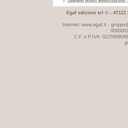
Operatori tecnici Motorizzazione -
Egaf edizioni srl © - 47121 F
Internet: www.egaf.it -
gruppo@
0000002
C.F. e P.IVA: 022599904
g