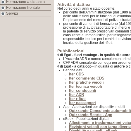
Formazione a distanza
Attività didattica
Formazione frontale
Nel corso degli anni è stato docente:
per conto dell'Amministrazione (dal 1989 
Servizi
delle abilitazioni per le funzioni di esamin
l'espletamento dei compiti di polizia strada
per conto di vari enti di formazione (dal 19
professione di autotrasportatore di merci e v
la patente di servizio presso vari comandi 
consulente automobilistico; per insegnante 
responsabile tecnico per i centri di revisio
tecnico della gestione dei rifiuti.
Pubblicazioni
◊ di Egaf - fuori catalogo - in qualità di autor
L'Accordo ADR e norme complementari sull
CFP ADR consulente con quiz per argomen
◊ di Egaf - a catalogo - in qualità di autore o 
Banche dati
Iter CDS
Iter commento CDS
Iter pratiche veicoli
Iter tecnica veicoli
Iter conducenti
Iter ADR
Iter rifiuti
Iter passeggeri
App - Applicazioni per dispositivi mobili
Quizzando Consulente automobili
Quizzando Scorte - App
eBook - Pubblicazioni digitali
Allestimenti e trasformazioni veic
Revisioni veicoli con targa diversa
Disabilità e veicoli - eBook