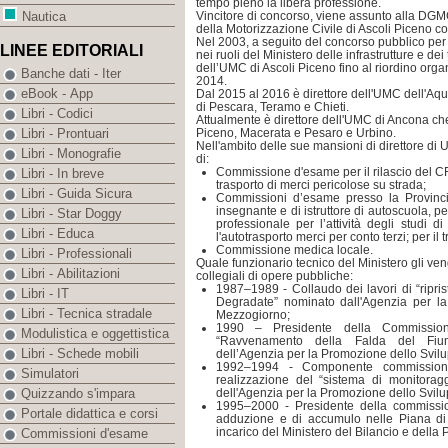
tempo pieno la libera professione.
Vincitore di concorso, viene assunto alla DGM
Nautica
della Motorizzazione Civile di Ascoli Piceno co
Nel 2003, a seguito del concorso pubblico per 
LINEE EDITORIALI
nei ruoli del Ministero delle infrastrutture e d
dell’UMC di Ascoli Piceno fino al riordino org
Banche dati - Iter
2014.
eBook - App
Dal 2015 al 2016 è direttore dell'UMC dell'Aqu
di Pescara, Teramo e Chieti.
Libri - Codici
Attualmente è direttore dell'UMC di Ancona che c
Piceno, Macerata e Pesaro e Urbino.
Libri - Prontuari
Nell'ambito delle sue mansioni di direttore d
Libri - Monografie
di:
Commissione d'esame per il rilascio del CF
Libri - In breve
trasporto di merci pericolose su strada;
Libri - Guida Sicura
Commissioni d’esame presso la Provincia p
insegnante e di istruttore di autoscuola, pe
Libri - Star Doggy
professionale per l’attività degli studi d
Libri - Educa
l'autotrasporto merci per conto terzi; per il
Commissione medica locale.
Libri - Professionali
Quale funzionario tecnico del Ministero gli veng
Libri - Abilitazioni
collegiali di opere pubbliche:
1987–1989 - Collaudo dei lavori di “ripristi
Libri - IT
Degradate” nominato dall'Agenzia per l
Libri - Tecnica stradale
Mezzogiorno;
1990 – Presidente della Commission
Modulistica e oggettistica
“Ravvenamento della Falda del Fiu
Libri - Schede mobili
dell’Agenzia per la Promozione dello Svil
1992–1994 - Componente commission
Simulatori
realizzazione del “sistema di monitoragg
dell'Agenzia per la Promozione dello Svil
Quizzando s'impara
1995–2000 - Presidente della commissio
Portale didattica e corsi
adduzione e di accumulo nelle Piana di
incarico del Ministero del Bilancio e del
Commissioni d'esame