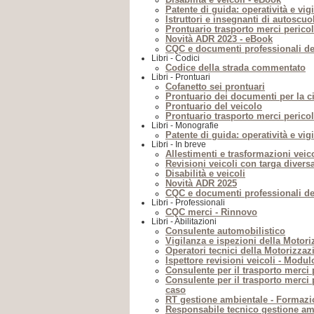
Patente di guida: operatività e vig
Istruttori e insegnanti di autoscuo
Prontuario trasporto merci perico
Novità ADR 2023 - eBook
CQC e documenti professionali de
Libri - Codici
Codice della strada commentato
Libri - Prontuari
Cofanetto sei prontuari
Prontuario dei documenti per la c
Prontuario del veicolo
Prontuario trasporto merci perico
Libri - Monografie
Patente di guida: operatività e vig
Libri - In breve
Allestimenti e trasformazioni veico
Revisioni veicoli con targa diversa
Disabilità e veicoli
Novità ADR 2025
CQC e documenti professionali d
Libri - Professionali
CQC merci - Rinnovo
Libri - Abilitazioni
Consulente automobilistico
Vigilanza e ispezioni della Motor
Operatori tecnici della Motorizzaz
Ispettore revisioni veicoli - Modul
Consulente per il trasporto merci 
Consulente per il trasporto merci 
caso
RT gestione ambientale - Formazi
Responsabile tecnico gestione am