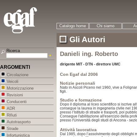
Catalogo home
Chi siamo
Au
Gli Autori
Ricerca
Danieli ing. Roberto
dirigente MIT - DTN - direttore UMC
ARGOMENTI
Con Egaf dal 2006
Circolazione
Veicoli
Notizie personali
Nato in Ascoli Piceno nel 1960, vive a Foligna
Motorizzazione
figli.
Revisioni
Studio e formazione
Conducenti
Dopo il diploma al liceo scientifico si iscrive a
consegue la laurea in ingegneria civile nel 19
ADR
presso l’Istituto di strade e trasporti, poi pubbli
Rifiuti
Consegue l'abilitazione all'esercizio della pr
presso l'Università degli studi di Ancona - sezi
Autotrasporto
Strade
Attività lavorativa
Dal 1985, dopo l’assolvimento degli obblighi mil
Infortunistica