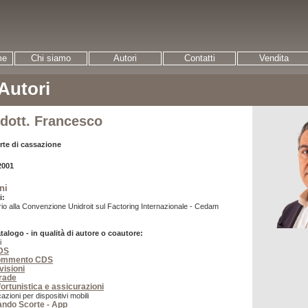
me
Chi siamo
Autori
Contatti
Vendita
 Autori
 dott. Francesco
rte di cassazione
2001
ni
i:
o alla Convenzione Unidroit sul Factoring Internazionale - Cedam
atalogo - in qualità di autore o coautore:
i
CDS
commento CDS
evisioni
trade
nfortunistica e assicurazioni
azioni per dispositivi mobili
ando Scorte - App