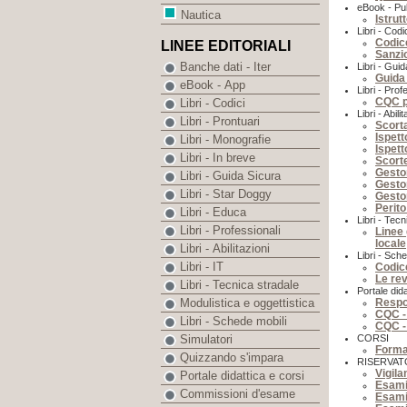
eBook - Pubb
Nautica
Istrut
Libri - Codi
Codic
LINEE EDITORIALI
Sanzio
Banche dati - Iter
Libri - Gui
Guida 
eBook - App
Libri - Prof
CQC p
Libri - Codici
Libri - Abili
Libri - Prontuari
Scorta
Ispett
Libri - Monografie
Ispett
Libri - In breve
Scorte
Gestor
Libri - Guida Sicura
Gestor
Libri - Star Doggy
Gestor
Perito
Libri - Educa
Libri - Tecn
Libri - Professionali
Linee 
locale
Libri - Abilitazioni
Libri - Sch
Libri - IT
Codice
Le rev
Libri - Tecnica stradale
Portale dida
Respon
Modulistica e oggettistica
CQC - 
Libri - Schede mobili
CQC - 
CORSI
Simulatori
Formaz
Quizzando s'impara
RISERVAT
Vigila
Portale didattica e corsi
Esamin
Commissioni d'esame
Esami