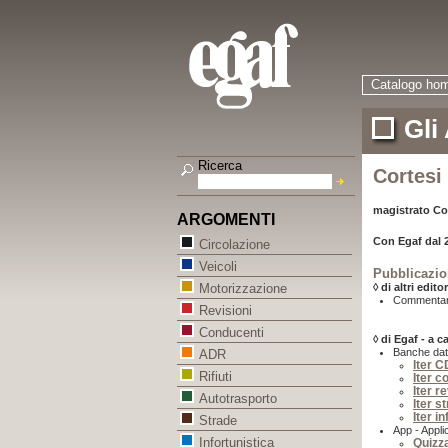
Catalogo ho
Gli
Ricerca
Cortesi
magistrato Co
ARGOMENTI
Con Egaf dal 
Circolazione
Veicoli
Pubblicazio
◊ di altri editor
Motorizzazione
Commentari
Revisioni
Conducenti
◊ di Egaf - a c
Banche dat
ADR
Iter 
Rifiuti
Iter 
Iter r
Autotrasporto
Iter s
Iter i
Strade
App - Applic
Infortunistica
Quizz