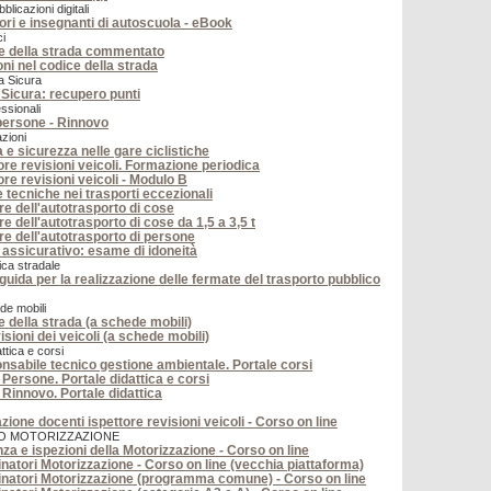
licazioni digitali
tori e insegnanti di autoscuola - eBook
ci
e della strada commentato
ni nel codice della strada
da Sicura
Sicura: recupero punti
essionali
ersone - Rinnovo
tazioni
 e sicurezza nelle gare ciclistiche
ore revisioni veicoli. Formazione periodica
ore revisioni veicoli - Modulo B
 tecniche nei trasporti eccezionali
e dell'autotrasporto di cose
e dell'autotrasporto di cose da 1,5 a 3,5 t
e dell'autotrasporto di persone
 assicurativo: esame di idoneità
ica stradale
guida per la realizzazione delle fermate del trasporto pubblico
ede mobili
 della strada (a schede mobili)
isioni dei veicoli (a schede mobili)
ttica e corsi
sabile tecnico gestione ambientale. Portale corsi
Persone. Portale didattica e corsi
Rinnovo. Portale didattica
ione docenti ispettore revisioni veicoli - Corso on line
O MOTORIZZAZIONE
nza e ispezioni della Motorizzazione - Corso on line
atori Motorizzazione - Corso on line (vecchia piattaforma)
natori Motorizzazione (programma comune) - Corso on line