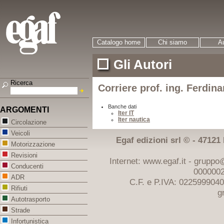
Catalogo home
Chi siamo
Au
Gli Autori
Ricerca
Corriere prof. ing. Ferdin
Banche dati
ARGOMENTI
Iter IT
Iter nautica
Circolazione
Veicoli
Egaf edizioni srl © - 47121 F
Motorizzazione
Revisioni
Internet: www.egaf.it -
gruppo@
Conducenti
0000002
ADR
C.F. e P.IVA: 022599904
Rifiuti
g
Autotrasporto
Strade
Infortunistica