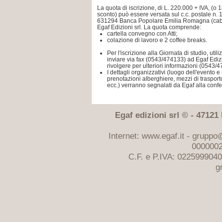
La quota di iscrizione, di L. 220.000 + IVA, (o 1
sconto) può essere versata sul c.c. postale n.
631294 Banca Popolare Emilia Romagna (cab 1
Egaf Edizioni srl. La quota comprende:
cartella convegno con Atti;
colazione di lavoro e 2 coffee breaks.
Per l'iscrizione alla Giornata di studio, util
inviare via fax (0543/474133) ad Egaf Edizio
rivolgere per ulteriori informazioni (0543/
I dettagli organizzativi (luogo dell'evento 
prenotazioni alberghiere, mezzi di traspor
ecc.) verranno segnalati da Egaf alla confe
Egaf edizioni srl © - 47121 F
Internet: www.egaf.it -
gruppo@
0000002
C.F. e P.IVA: 022599904
g