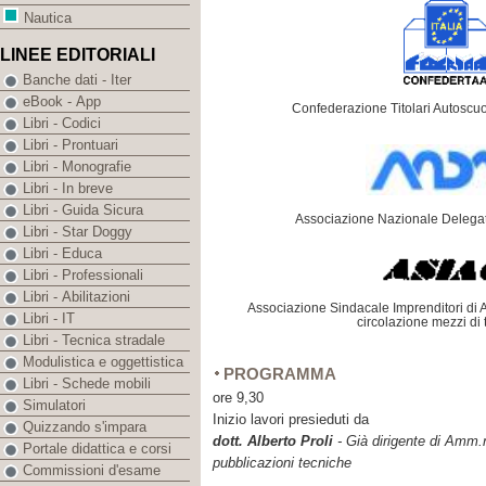
Nautica
LINEE EDITORIALI
Banche dati - Iter
eBook - App
Confederazione Titolari Autoscuol
Libri - Codici
Libri - Prontuari
Libri - Monografie
Libri - In breve
Libri - Guida Sicura
Associazione Nazionale Delegat
Libri - Star Doggy
Libri - Educa
Libri - Professionali
Libri - Abilitazioni
Associazione Sindacale Imprenditori di
Libri - IT
circolazione mezzi di 
Libri - Tecnica stradale
Modulistica e oggettistica
PROGRAMMA
Libri - Schede mobili
ore 9,30
Simulatori
Inizio lavori presieduti da
Quizzando s'impara
dott. Alberto Proli
- Già dirigente di Amm.n
Portale didattica e corsi
pubblicazioni tecniche
Commissioni d'esame