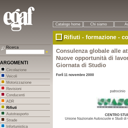
Catalogo home
Chi siamo
Au
Rifiuti - formazione - c
Ricerca
Consulenza globale alle att
Nuove opportunità di lavor
ARGOMENTI
Giornata di Studio
Circolazione
Forlì 11 novembre 2000
Veicoli
Motorizzazione
Revisioni
patrocinio
Conducenti
ADR
Rifiuti
Autotrasporto
CENTRO STU
Unione Nazionale Autoscuole e Studi di
Strade
Infortunistica