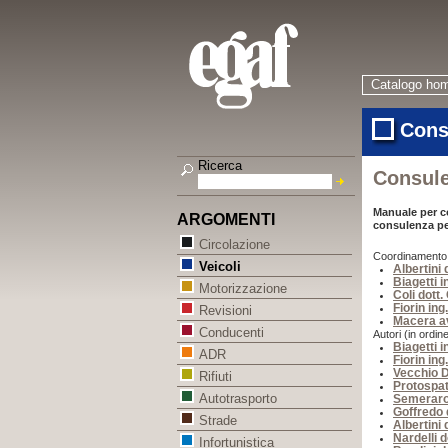
Catalogo ho
Cons
Ricerca
Consule
Manuale per co
ARGOMENTI
consulenza per
Circolazione
Coordinamento (i
Veicoli
Albertini 
Biagetti 
Motorizzazione
Coli dott.
Fiorin ing
Revisioni
Macera av
Conducenti
Autori (in ordine
Biagetti 
ADR
Fiorin ing
Vecchio D
Rifiuti
Protospat
Autotrasporto
Semeraro
Goffredo d
Strade
Albertini 
Nardelli 
Infortunistica