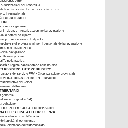
ll'autotrasporto
autorizzazioni per l'esercizio
dell'autotrasporto di cose per conto di terzi
orto internazionale
tà nell'autotrasporto
ZIONE
 comuni e generali
ni - Licenze - Autorizzazioni nella navigazione
oni e natanti da diporto
rini per imbarcazioni da diporto
utiche e titoli professionali per il personale della navigazione
 linea nella navigazione
 della navigazione
 sulla navigazione
ariffe nella nautica
ilità e regime sanzionatorio nella nautica
CO REGISTRO AUTOMOBILISTICO
 gestore del servizio PRA - Organizzazione provinciale
ovinciale di trascrizione (IPT) sui veicoli
ministrativo dei veicoli
ovenienti dall'estero
TRIBUTARIO
n generale
ul valore aggiunto (IVA)
circolazione
er operazioni in materia di Motorizzazione
INA DELL'ATTIVITÀ DI CONSULENZA
ione all'esercizio dell'attività
dell'attività di consulenza
ello telematico dell'automobilista)