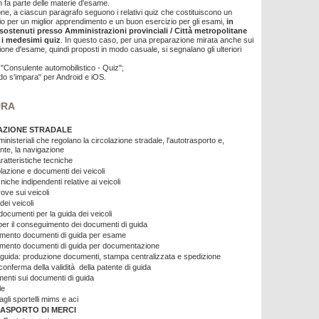
 fa parte delle materie d'esame.
one, a ciascun paragrafo seguono i relativi quiz che costituiscono un
dio per un miglior apprendimento e un buon esercizio per gli esami,
in
 sostenuti presso Amministrazioni provinciali / Città metropolitane
 i medesimi quiz
. In questo caso, per una preparazione mirata anche sui
ione d'esame, quindi proposti in modo casuale, si segnalano gli ulteriori
"Consulente automobilistico - Quiz";
o s'impara" per Android e iOS.
URA
AZIONE STRADALE
ministeriali che regolano la circolazione stradale, l'autotrasporto e,
nte, la navigazione
aratteristiche tecniche
lazione e documenti dei veicoli
niche indipendenti relative ai veicoli
rove sui veicoli
dei veicoli
documenti per la guida dei veicoli
 per il conseguimento dei documenti di guida
mento documenti di guida per esame
mento documenti di guida per documentazione
i guida: produzione documenti, stampa centralizzata e spedizione
conferma della validità della patente di guida
enti sui documenti di guida
le
gli sportelli mims e aci
ASPORTO DI MERCI