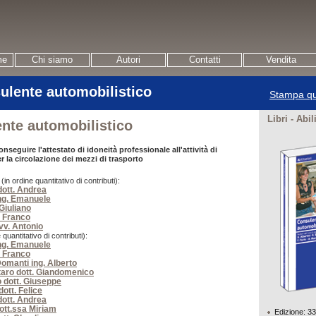
me
Chi siamo
Autori
Contatti
Vendita
ulente automobilistico
Stampa qu
Libri - Abil
nte automobilistico
nseguire l'attestato di idoneità professionale all'attività di
 la circolazione dei mezzi di trasporto
n ordine quantitativo di contributi):
dott. Andrea
ing. Emanuele
 Giuliano
. Franco
v. Antonio
 quantitativo di contributi):
ing. Emanuele
. Franco
omanti ing. Alberto
aro dott. Giandomenico
 dott. Giuseppe
ott. Felice
dott. Andrea
dott.ssa Miriam
Edizione: 3