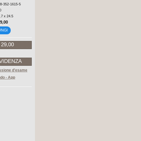
88-352-1615-5
0
.7 x 24.5
69,00
UNGI
 29,00
EVIDENZA
sione d'esame
do - App