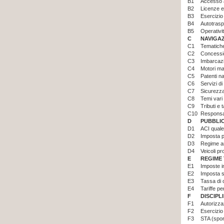
B1
Accesso a
B2
Licenze e 
B3
Esercizio 
B4
Autotrasp
B5
Operativi
C
NAVIGA
C1
Tematiche
C2
Concessio
C3
Imbarcazi
C4
Motori ma
C5
Patenti na
C6
Servizi di
C7
Sicurezza
C8
Temi vari
C9
Tributi e t
C10
Responsab
D
PUBBLI
D1
ACI quale
D2
Imposta pr
D3
Regime am
D4
Veicoli pr
E
REGIME 
E1
Imposte i
E2
Imposta s
E3
Tassa di 
E4
Tariffe p
F
DISCIPL
F1
Autorizzaz
F2
Esercizio 
F3
STA (sport