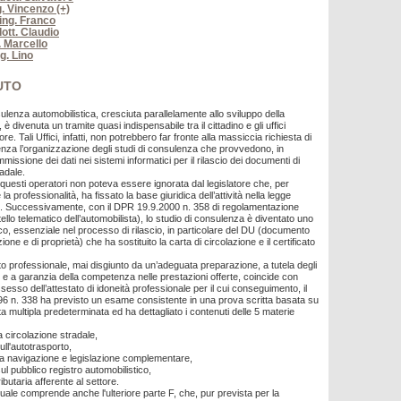
g. Vincenzo (+)
 ing. Franco
ott. Claudio
. Marcello
ng. Lino
UTO
nsulenza automobilistica, cresciuta parallelamente allo sviluppo della
è divenuta un tramite quasi indispensabile tra il cittadino e gli uffici
ore. Tali Uffici, infatti, non potrebbero far fronte alla massiccia richiesta di
za l’organizzazione degli studi di consulenza che provvedono, in
immissione dei dati nei sistemi informatici per il rilascio dei documenti di
adale.
 questi operatori non poteva essere ignorata dal legislatore che, per
a professionalità, ha fissato la base giuridica dell’attività nella legge
4. Successivamente, con il DPR 19.9.2000 n. 358 di regolamentazione
ello telematico dell’automobilista), lo studio di consulenza è diventato uno
ico, essenziale nel processo di rilascio, in particolare del DU (documento
ione e di proprietà) che ha sostituito la carta di circolazione e il certificato
to professionale, mai disgiunto da un’adeguata preparazione, a tutela degli
i e a garanzia della competenza nelle prestazioni offerte, coincide con
ssesso dell’attestato di idoneità professionale per il cui conseguimento, il
96 n. 338 ha previsto un esame consistente in una prova scritta basata su
ta multipla predeterminata ed ha dettagliato i contenuti delle 5 materie
la circolazione stradale,
ull'autotrasporto,
lla navigazione e legislazione complementare,
sul pubblico registro automobilistico,
ributaria afferente al settore.
uale comprende anche l'ulteriore parte F, che, pur prevista per la