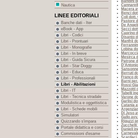
Bandini d
Cannarell
Nautica
Macera av
Benci dot
LINEE EDITORIALI
Coli dott.
Pastore d
Banche dati - Iter
De Angeli
eBook - App
Secci dot
Caprino d
Libri - Codici
Disanto d
Manfrè do
Libri - Prontuari
Ferrannin
Libri - Monografie
Lobina do
Marcoccia
Libri - In breve
Mesirca d
Libri - Guida Sicura
Patrone d
D'Antonio
Libri - Star Doggy
Sansonne
Libri - Educa
Berruti do
Franco do
Libri - Professionali
Barni per.
Libri - Abilitazioni
Rossi Gi
Mazzotti d
Libri - IT
Tabelli in
Libri - Tecnica stradale
Varone d
Garlisi do
Modulistica e oggettistica
Catania a
Libri - Schede mobili
Argenzian
Di Jeso av
Simulatori
Gallo avv
Riguzzi pr
Quizzando s'impara
Zucchelli
Portale didattica e corsi
Danieli i
Carnevale
Commissioni d'esame
Scardaci 