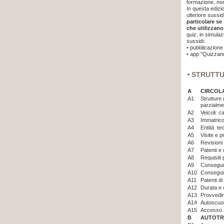
formazione, non
In questa edizi
ulteriore sussi
particolare se
che utilizzano
quiz, in simulaz
sussidi:
•
pubblicazione 
•
app "Quizzand
STRUTT
A
CIRCOL
A1
Strutture 
parzialme
A2
Veicoli: c
A3
Immatrico
A4
Entità tec
A5
Visite e p
A6
Revisioni 
A7
Patenti e 
A8
Requisiti
A9
Consegui
A10
Consegui
A11
Patenti d
A12
Durata e 
A13
Provvedim
A14
Autoscuo
A15
Accesso a
B
AUTOTR