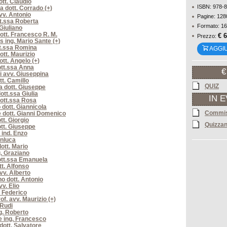
ott. Claudio
ISBN: 978-
a dott. Corrado (+)
v. Antonio
Pagine: 128
t.ssa Roberta
Formato: 16
 Giuliano
ott. Francesco R. M.
€ 
Prezzo:
s ing. Mario Sante (+)
t.ssa Romina
AGGI
ott. Maurizio
ott. Angelo (+)
tt.ssa Anna
€
i avv. Giuseppina
tt. Camillo
QUIZ
 dott. Giuseppe
ott.ssa Giulia
IN 
ott.ssa Rosa
 dott. Giannicola
Commis
 dott. Gianni Domenico
tt. Giorgio
Quizzan
tt. Giuseppe
 ind. Enzo
anluca
ott. Mario
g. Graziano
ott.ssa Emanuela
tt. Alfonso
vv. Alberto
o dott. Antonio
v. Elio
. Federico
of. avv. Maurizio (+)
 Rudi
ng. Roberto
 ing. Francesco
dott. Salvatore