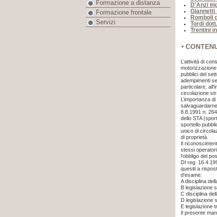
Formazione a distanza
D'Anzi in
Giannetti
Formazione frontale
Romboli d
Servizi
Tordi dott
Trentini i
CONTEN
L’attività di co
motorizzazione, 
pubblici del sett
adempimenti sen
particolare, all’
circolazione str
L’importanza di
salvaguardarne l
8.8.1991 n. 26
dello STA (sport
sportello pubbl
unico di circolaz
di proprietà.
Il riconoscimen
stessi operator
l’obbligo del po
DI reg. 16.4.19
quesiti a rispos
d'esame:
A
disciplina del
B
legislazione s
C
disciplina de
D
legislazione 
E
legislazione t
Il presente man