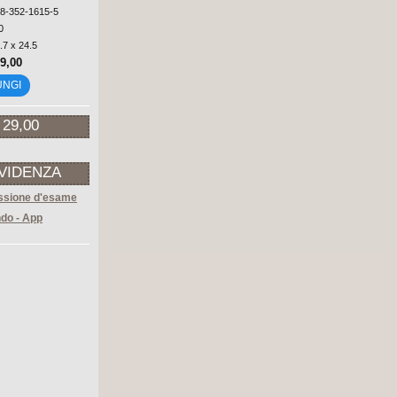
88-352-1615-5
0
.7 x 24.5
69,00
UNGI
 29,00
EVIDENZA
sione d'esame
do - App