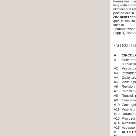
formazione, non
In questa edizi
ulteriore sussi
particolare se
che utilizzano
quiz, in simulaz
sussidi:
•
pubblicazione 
•
app "Quizzand
STRUTT
A
CIRCOL
A1
Strutture 
parzialme
A2
Veicoli: c
A3
Immatrico
A4
Entità tec
A5
Visite e p
A6
Revisioni 
A7
Patenti e 
A8
Requisiti
A9
Consegui
A10
Consegui
A11
Patenti d
A12
Durata e 
A13
Provvedim
A14
Autoscuo
A15
Accesso a
B
AUTOTR