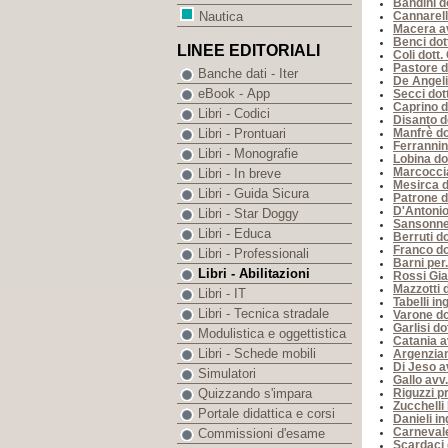
Bandini d
Cannarell
Nautica
Macera av
Benci dot
LINEE EDITORIALI
Coli dott.
Pastore d
Banche dati - Iter
De Angeli
eBook - App
Secci dot
Caprino d
Libri - Codici
Disanto d
Manfrè do
Libri - Prontuari
Ferrannin
Libri - Monografie
Lobina do
Marcoccia
Libri - In breve
Mesirca d
Libri - Guida Sicura
Patrone d
D'Antonio
Libri - Star Doggy
Sansonne
Libri - Educa
Berruti do
Franco do
Libri - Professionali
Barni per.
Libri - Abilitazioni
Rossi Gi
Mazzotti d
Libri - IT
Tabelli in
Libri - Tecnica stradale
Varone d
Garlisi do
Modulistica e oggettistica
Catania a
Libri - Schede mobili
Argenzian
Di Jeso av
Simulatori
Gallo avv
Riguzzi pr
Quizzando s'impara
Zucchelli
Portale didattica e corsi
Danieli i
Carnevale
Commissioni d'esame
Scardaci 