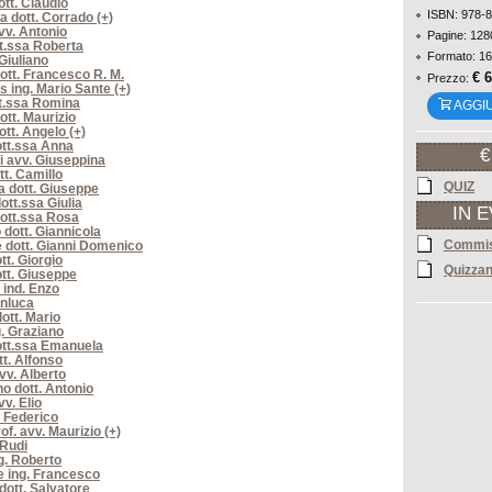
ott. Claudio
ISBN: 978-
a dott. Corrado (+)
v. Antonio
Pagine: 128
t.ssa Roberta
Formato: 16
 Giuliano
ott. Francesco R. M.
€ 
Prezzo:
s ing. Mario Sante (+)
t.ssa Romina
AGGI
ott. Maurizio
ott. Angelo (+)
tt.ssa Anna
€
i avv. Giuseppina
tt. Camillo
QUIZ
 dott. Giuseppe
ott.ssa Giulia
IN 
ott.ssa Rosa
 dott. Giannicola
Commis
 dott. Gianni Domenico
tt. Giorgio
Quizzan
tt. Giuseppe
 ind. Enzo
anluca
ott. Mario
g. Graziano
ott.ssa Emanuela
tt. Alfonso
vv. Alberto
o dott. Antonio
v. Elio
. Federico
of. avv. Maurizio (+)
 Rudi
ng. Roberto
 ing. Francesco
dott. Salvatore