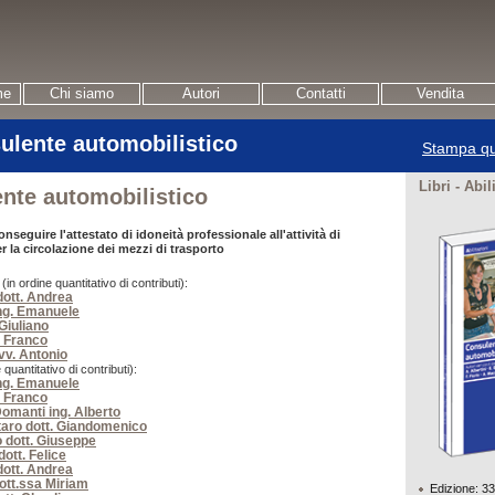
me
Chi siamo
Autori
Contatti
Vendita
ulente automobilistico
Stampa qu
Libri - Abil
nte automobilistico
nseguire l'attestato di idoneità professionale all'attività di
 la circolazione dei mezzi di trasporto
n ordine quantitativo di contributi):
dott. Andrea
ing. Emanuele
 Giuliano
. Franco
v. Antonio
 quantitativo di contributi):
ing. Emanuele
. Franco
omanti ing. Alberto
aro dott. Giandomenico
 dott. Giuseppe
ott. Felice
dott. Andrea
dott.ssa Miriam
Edizione: 3