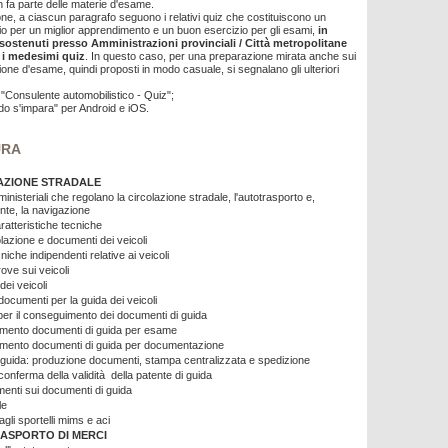
 fa parte delle materie d'esame.
one, a ciascun paragrafo seguono i relativi quiz che costituiscono un
dio per un miglior apprendimento e un buon esercizio per gli esami,
in
 sostenuti presso Amministrazioni provinciali / Città metropolitane
 i medesimi quiz
. In questo caso, per una preparazione mirata anche sui
ione d'esame, quindi proposti in modo casuale, si segnalano gli ulteriori
"Consulente automobilistico - Quiz";
o s'impara" per Android e iOS.
URA
AZIONE STRADALE
ministeriali che regolano la circolazione stradale, l'autotrasporto e,
nte, la navigazione
aratteristiche tecniche
lazione e documenti dei veicoli
niche indipendenti relative ai veicoli
rove sui veicoli
dei veicoli
documenti per la guida dei veicoli
 per il conseguimento dei documenti di guida
mento documenti di guida per esame
mento documenti di guida per documentazione
i guida: produzione documenti, stampa centralizzata e spedizione
conferma della validità della patente di guida
enti sui documenti di guida
le
gli sportelli mims e aci
ASPORTO DI MERCI