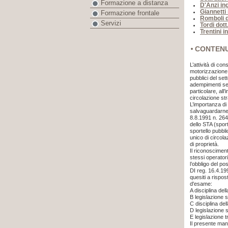
Formazione a distanza
D'Anzi in
Giannetti
Formazione frontale
Romboli d
Servizi
Tordi dott
Trentini i
CONTEN
L’attività di co
motorizzazione, 
pubblici del sett
adempimenti sen
particolare, all’
circolazione str
L’importanza di
salvaguardarne l
8.8.1991 n. 26
dello STA (sport
sportello pubbl
unico di circolaz
di proprietà.
Il riconoscimen
stessi operator
l’obbligo del po
DI reg. 16.4.19
quesiti a rispos
d'esame:
A
disciplina del
B
legislazione s
C
disciplina de
D
legislazione 
E
legislazione t
Il presente man