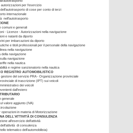
ll'autotrasporto
autorizzazioni per l'esercizio
dell'autotrasporto di cose per conto di terzi
orto internazionale
tà nell'autotrasporto
ZIONE
 comuni e generali
ni - Licenze - Autorizzazioni nella navigazione
oni e natanti da diporto
rini per imbarcazioni da diporto
utiche e titoli professionali per il personale della navigazione
 linea nella navigazione
 della navigazione
 sulla navigazione
ariffe nella nautica
ilità e regime sanzionatorio nella nautica
CO REGISTRO AUTOMOBILISTICO
 gestore del servizio PRA - Organizzazione provinciale
ovinciale di trascrizione (IPT) sui veicoli
ministrativo dei veicoli
ovenienti dall'estero
TRIBUTARIO
n generale
ul valore aggiunto (IVA)
circolazione
er operazioni in materia di Motorizzazione
INA DELL'ATTIVITÀ DI CONSULENZA
ione all'esercizio dell'attività
dell'attività di consulenza
ello telematico dell'automobilista)