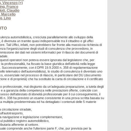
g. Vincenzo (+)
 ing. Franco
ott. Claudio
. Marcello
ng. Lino
UTO
nsulenza automobilistica, cresciuta parallelamente allo sviluppo della
è divenuta un tramite quasi indispensabile tra il cittadino e gli uffici
ore. Tali Uffici, infatti, non potrebbero far fronte alla massiccia richiesta di
za l’organizzazione degli studi di consulenza che provvedono, in
immissione dei dati nei sistemi informatici per il rilascio dei documenti di
adale.
 questi operatori non poteva essere ignorata dal legislatore che, per
a professionalità, ha fissato la base giuridica dell’attività nella legge
4. Successivamente, con il DPR 19.9.2000 n. 358 di regolamentazione
ello telematico dell’automobilista), lo studio di consulenza è diventato uno
ico, essenziale nel processo di rilascio, in particolare del DU (documento
ione e di proprietà) che ha sostituito la carta di circolazione e il certificato
to professionale, mai disgiunto da un’adeguata preparazione, a tutela degli
i e a garanzia della competenza nelle prestazioni offerte, coincide con
ssesso dell’attestato di idoneità professionale per il cui conseguimento, il
96 n. 338 ha previsto un esame consistente in una prova scritta basata su
ta multipla predeterminata ed ha dettagliato i contenuti delle 5 materie
la circolazione stradale,
ull'autotrasporto,
lla navigazione e legislazione complementare,
sul pubblico registro automobilistico,
ributaria afferente al settore.
uale comprende anche l'ulteriore parte F, che, pur prevista per la