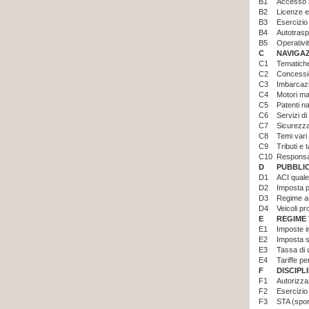
B1
Accesso a
B2
Licenze e 
B3
Esercizio 
B4
Autotrasp
B5
Operativi
C
NAVIGA
C1
Tematiche
C2
Concessio
C3
Imbarcazi
C4
Motori ma
C5
Patenti na
C6
Servizi di
C7
Sicurezza
C8
Temi vari
C9
Tributi e t
C10
Responsab
D
PUBBLI
D1
ACI quale
D2
Imposta pr
D3
Regime am
D4
Veicoli pr
E
REGIME 
E1
Imposte i
E2
Imposta s
E3
Tassa di 
E4
Tariffe p
F
DISCIPL
F1
Autorizzaz
F2
Esercizio 
F3
STA (sport