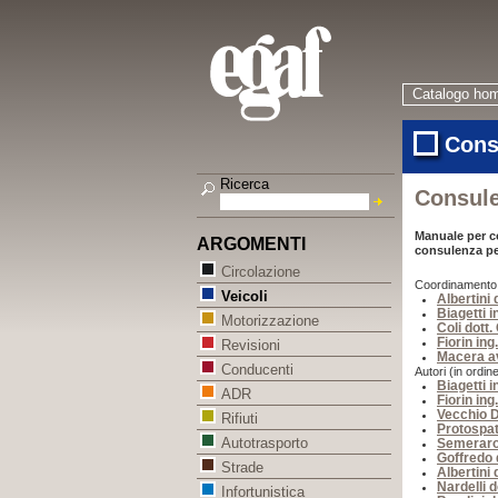
Catalogo ho
Cons
Ricerca
Consule
Manuale per co
ARGOMENTI
consulenza per
Circolazione
Coordinamento (i
Veicoli
Albertini 
Biagetti 
Motorizzazione
Coli dott.
Fiorin ing
Revisioni
Macera av
Conducenti
Autori (in ordine
Biagetti 
ADR
Fiorin ing
Vecchio D
Rifiuti
Protospat
Autotrasporto
Semeraro
Goffredo d
Strade
Albertini 
Nardelli 
Infortunistica