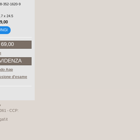
88-352-1620-9
.7 x 24.5
29,00
UNGI
 69,00
e
EVIDENZA
ndo App
sione d'esame
7
061 - CCP:
f.it