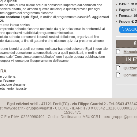
nque quesiti.
ISBN: 978-
e ha una durata di due ore e si considera superata dai candidati che
maniera esatta, ad almeno quattro dei cinque quesiti previsti per ogni
Pagine: 624
mante oggetto del programma d’esame.
Formato: 16
one contiene i quiz Egaf
, in ordine di programmata casualità,
aggiornati
026
.
€ 
Prezzo:
tturato in due sezioni.
mprende schede d’esame costituite da quiz selezionati in conformità ai
AGGI
ione quantitativi stabiliti dal programma ministeriale.
lude schede contenenti i quesiti residui dell’elenco, organizzati fino
 del database, al fine di garantire che ciascun quiz sia presente almeno
€
i sono identici a quelli contenuti nel data-base del software Egaf in uso alle
Manual
same del consulente automobilistico e a quelli pubblicati, in ordine di
manuale “Consulente automobilistico” con il quale questa pubblicazione
IN 
 coppia vincente per il superamento dell’esame.
Quizza
URA
Commis
e contiene:
per l’esame
mulazione d’esame
etamento risposte
Egaf edizioni srl © - 47121 Forlì (FC) - via Filippo Guarini 2 - Tel. 0543 47334
et: www.egaf.it -
gruppo@egaf.it
-
COOKIE
- IBAN: IT70 X 08542 13216 000000230
15365471
C.F. e P.IVA: 02259990402 - Codice Destinatario: M5UXCR1 - pec:
gruppo@pec.ega