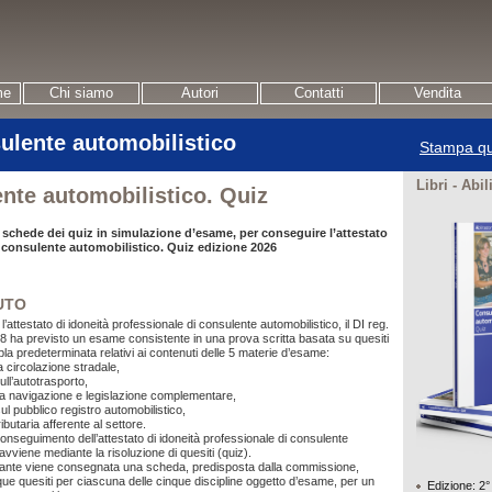
me
Chi siamo
Autori
Contatti
Vendita
ulente automobilistico
Stampa qu
Libri - Abil
nte automobilistico. Quiz
 schede dei quiz in simulazione d’esame, per conseguire l’attestato
i consulente automobilistico. Quiz edizione 2026
UTO
’attestato di idoneità professionale di consulente automobilistico, il DI reg.
8 ha previsto un esame consistente in una prova scritta basata su quesiti
pla predeterminata relativi ai contenuti delle 5 materie d’esame:
la circolazione stradale,
ull’autotrasporto,
lla navigazione e legislazione complementare,
ul pubblico registro automobilistico,
ributaria afferente al settore.
conseguimento dell’attestato di idoneità professionale di consulente
avviene mediante la risoluzione di quesiti (quiz).
rante viene consegnata una scheda, predisposta dalla commissione,
ue quesiti per ciascuna delle cinque discipline oggetto d’esame, per un
Edizione: 2