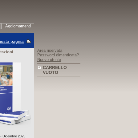
Aggiornamenti
esta pagina
Area riservata
itazioni
Password dimenticata?
Nuovo utente
CARRELLO
VUOTO
° - Dicembre 2025