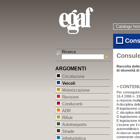
Catalogo ho
Cons
Ricerca
Consule
Raccolta delle
ARGOMENTI
di idonetità d
Circolazione
Veicoli
CONTEN
Motorizzazione
Per conseguire l
16.4.1996 n. 33
Revisioni
a risposta multi
Conducenti
A
disciplina del
B
legislazione s
ADR
C
disciplina de
D
legislazione s
Rifiuti
E
legislazione t
Autotrasporto
L’esame per il 
automobilistico 
Strade
A ciascun aspi
contenente cinq
Infortunistica