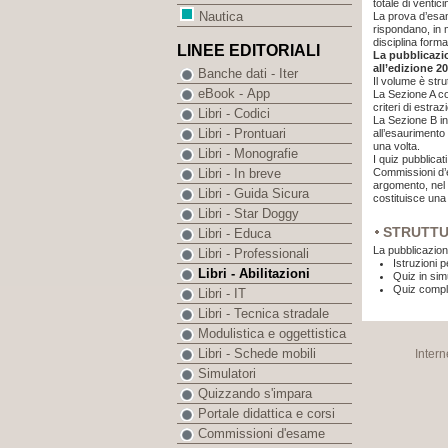
totale di ventici
Nautica
La prova d’esam
rispondano, in 
disciplina for
LINEE EDITORIALI
La pubblicazi
all’edizione 2
Banche dati - Iter
Il volume è stru
eBook - App
La Sezione A co
criteri di estraz
Libri - Codici
La Sezione B inc
Libri - Prontuari
all’esaurimento
una volta.
Libri - Monografie
I quiz pubblicat
Commissioni d’e
Libri - In breve
argomento, nel 
Libri - Guida Sicura
costituisce una
Libri - Star Doggy
STRUTT
Libri - Educa
La pubblicazion
Libri - Professionali
Istruzioni 
Libri - Abilitazioni
Quiz in si
Quiz compl
Libri - IT
Libri - Tecnica stradale
Modulistica e oggettistica
Libri - Schede mobili
Intern
Simulatori
Quizzando s'impara
Portale didattica e corsi
Commissioni d'esame