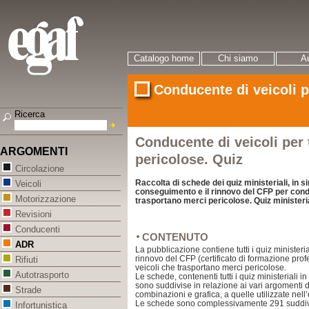
Catalogo home
Chi siamo
Au
Conducente di veicoli p
Ricerca
Conducente di veicoli per
ARGOMENTI
pericolose. Quiz
Circolazione
Raccolta di schede dei quiz ministeriali, in s
Veicoli
conseguimento e il rinnovo del CFP per condu
Motorizzazione
trasportano merci pericolose. Quiz ministeri
Revisioni
Conducenti
CONTENUTO
ADR
La pubblicazione contiene tutti i quiz ministeria
rinnovo del CFP (certificato di formazione prof
Rifiuti
veicoli che trasportano merci pericolose.
Autotrasporto
Le schede, contenenti tutti i quiz ministeriali 
sono suddivise in relazione ai vari argomenti 
Strade
combinazioni e grafica, a quelle utilizzate nel
Le schede sono complessivamente 291 suddivi
Infortunistica