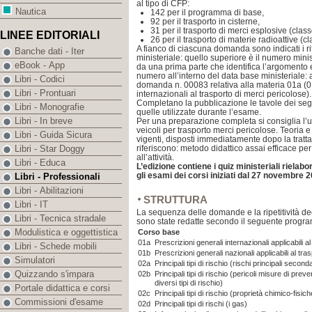
al tipo di CFP:
Nautica
142 per il programma di base,
92 per il trasporto in cisterne,
31 per il trasporto di merci esplosive (class
LINEE EDITORIALI
26 per il trasporto di materie radioattive (cl
A fianco di ciascuna domanda sono indicati i r
Banche dati - Iter
ministeriale: quello superiore è il numero mi
eBook - App
da una prima parte che identifica l’argomento 
numero all’interno del data base ministeriale: 
Libri - Codici
domanda n. 00083 relativa alla materia 01a (0
Libri - Prontuari
internazionali al trasporto di merci pericolose).
Completano la pubblicazione le tavole dei seg
Libri - Monografie
quelle utilizzate durante l’esame.
Libri - In breve
Per una preparazione completa si consiglia l
veicoli per trasporto merci pericolose. Teoria e 
Libri - Guida Sicura
vigenti, disposti immediatamente dopo la tratt
riferiscono: metodo didattico assai efficace pe
Libri - Star Doggy
all’attività.
Libri - Educa
L’edizione contiene i quiz ministeriali rielabo
gli esami dei corsi iniziati dal 27 novembre 
Libri - Professionali
Libri - Abilitazioni
STRUTTURA
Libri - IT
La sequenza delle domande e la ripetitività d
Libri - Tecnica stradale
sono state redatte secondo il seguente progra
Modulistica e oggettistica
Corso base
01a
Prescrizioni generali internazionali applicabili a
Libri - Schede mobili
01b
Prescrizioni generali nazionali applicabili al tr
Simulatori
02a
Principali tipi di rischio (rischi principali second
Quizzando s'impara
02b
Principali tipi di rischio (pericoli misure di pre
diversi tipi di rischio)
Portale didattica e corsi
02c
Principali tipi di rischio (proprietà chimico-fisich
Commissioni d'esame
02d
Principali tipi di rischi (i gas)