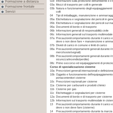
02e
Informazioni sulla protezione dell’ambiente e il tr
Formazione a distanza
03a
Mezzi di trasporto per colli in generale
Formazione frontale
03b
Natura e funzionamento degli equipaggiamenti te
Servizi
colli
04
Tipi di imballaggio, manutenzione e ammarraggio
05a
Etichettatura e segnalazione dei pericoli in gen
05b
Etichettatura e segnalazione dei pericoli sul mat
06a
Documenti di bordo e di trasporto
06b
Informazioni generali di responsabilità civile
06c
Informazioni generali sul trasporto multimodale
07a
Precauzioni/comportamento durante il carico e
deve o non deve fare + manutenzione e ammarr
07b
Divieti di carico in comune e limiti di carico
08a
Precauzioni/comportamenti generali durante il
merci/soste/segnali)
08b
Precauzioni/comportamenti generali durante il tr
sicurezza/incendio/perdite)
08c
Primo soccorso ed equipaggiamenti di protezio
Corso di specializzazione cisterne
10a
Prescrizioni generali internazionali e definizion
10b
Oggetto e funzionamento dell’equipaggiamento t
portacontenitori cisterne
10c
Prescrizioni nazionali per cisterne
11a
Cisterne per carburanti e prodotti chimici
11b
Cisterne per gas
11c
Etichettaggio e segnalazioni per cisterne
12a
Documenti di bordo e di trasporto per cisterne
12b
Informazioni sul trasporto multimodale in ciste
13
Precauzioni/comportamento durante il carico e
deve o non deve fare (cisterne)
14
Precauzioni/comportamento durante la marcia d