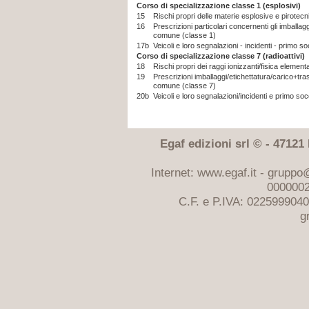
Corso di specializzazione classe 1 (esplosivi)
15
Rischi propri delle materie esplosive e pirotec
16
Prescrizioni particolari concernenti gli imballaggi
comune (classe 1)
17b
Veicoli e loro segnalazioni - incidenti - primo 
Corso di specializzazione classe 7 (radioattivi)
18
Rischi propri dei raggi ionizzanti/fisica element
19
Prescrizioni imballaggi/etichettatura/carico+tra
comune (classe 7)
20b
Veicoli e loro segnalazioni/incidenti e primo so
Egaf edizioni srl © - 47121 F
Internet: www.egaf.it -
gruppo@
0000002
C.F. e P.IVA: 022599904
g