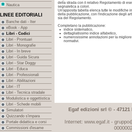
della strada con il relativo Regolamento di es
Nautica
segnaletica a colori.
Un'apposita tabella elenca tutte le modifiche
della pubblicazione, con l'indicazione degli art
LINEE EDITORIALI
sia del Regolamento.
Banche dati - Iter
Completano la pubblicazione:
eBook - App
indice sistematico,
dettagliatissimo indice alfabetico,
Libri - Codici
numerosissime annotazioni per la migliore
Libri - Prontuari
normativi.
Libri - Monografie
Libri - In breve
Libri - Guida Sicura
Libri - Star Doggy
Libri - Educa
Libri - Professionali
Libri - Abilitazioni
Libri - IT
Libri - Tecnica stradale
Modulistica e oggettistica
Libri - Schede mobili
Egaf edizioni srl © - 47121 F
Simulatori
Quizzando s'impara
Internet: www.egaf.it -
gruppo@
Portale didattica e corsi
0000002
Commissioni d'esame