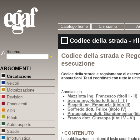
Catalogo home
Chi siamo
Au
Codice della strada - ril
Ricerca
Codice della strada e Reg
esecuzione
ARGOMENTI
Codice della strada e regolamento di esecuz
Circolazione
annotazioni. Testi coordinati con tutte le ult
Veicoli
Motorizzazione
Annotato da:
Mazziotta ing. Francesco (titoli I - II)
Revisioni
Serino ing. Roberto (titoli I - II)
Conducenti
Biagetti ing. Emanuele (titolo III)
Goffredo dott. Felice (titolo IV)
ADR
Protospataro dott. Giandomenico (titol
Rifiuti
Franco dott. Giuseppe (titoli V - VI)
Autotrasporto
Strade
CONTENUTO
Infortunistica
La pubblicazione contiene il testo coordinato