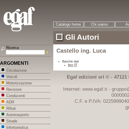
Catalogo home
Chi siamo
Au
Gli Autori
Ricerca
Castello ing. Luca
Banche dati
ARGOMENTI
Iter IT
Circolazione
Egaf edizioni srl © - 47121 F
Veicoli
Motorizzazione
Internet: www.egaf.it -
gruppo@
Revisioni
0000002
Conducenti
C.F. e P.IVA: 022599904
ADR
g
Rifiuti
Autotrasporto
Strade
Infortunistica