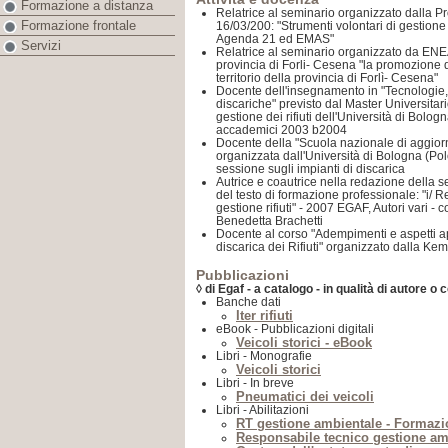
Formazione a distanza
Relatrice al seminario organizzato dalla Pr
Formazione frontale
16/03/200: "Strumenti volontari di gestione 
Agenda 21 ed EMAS"
Servizi
Relatrice al seminario organizzato da ENE
provincia di Forli- Cesena "la promozione 
territorio della provincia di Forlì- Cesena"
Docente dell'insegnamento in "Tecnologie, 
discariche" previsto dal Master Universitario
gestione dei rifiuti dell'Università di Bolog
accademici 2003 b2004
Docente della "Scuola nazionale di aggiorna
organizzata dall'Università di Bologna (Pol
sessione sugli impianti di discarica
Autrice e coautrice nella redazione della s
del testo di formazione professionale: "i/ 
gestione rifiuti" - 2007 EGAF, Autori vari 
Benedetta Brachetti
Docente al corso "Adempimenti e aspetti ap
discarica dei Rifiuti" organizzato dalla Kem
Pubblicazioni
◊ di Egaf - a catalogo - in qualità di autore o 
Banche dati
Iter rifiuti
eBook - Pubblicazioni digitali
Veicoli storici - eBook
Libri - Monografie
Veicoli storici
Libri - In breve
Pneumatici dei veicoli
Libri - Abilitazioni
RT gestione ambientale - Formazi
Responsabile tecnico gestione am