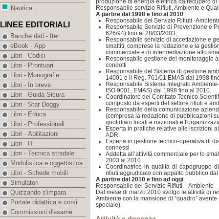
produzione di energia elettrica da recupero di 
Responsabile servizio Rifiuti, Ambiente e Quali
Nautica
A partire dal 1998 e fino al 2010
:
Responsabile del Servizio Rifiuti -Ambient
LINEE EDITORIALI
Responsabile Servizio di Prevenzione e Pro
626/94) fino al 28/03/2003;
Banche dati - Iter
Responsabile servizio di accettazione e gest
eBook - App
smaltiti, comprese la redazione e la gestione 
commerciale e di intermediazione allo sma
Libri - Codici
Responsabile gestione del monitoraggio amb
condotti
Libri - Prontuari
Responsabile del Sistema di gestione amb
Libri - Monografie
14001 e il
Reg. 761/01 EMAS dal 1998 fino
Responsabile Sistema Integrato Ambiente-
Libri - In breve
ISO 9001, EMAS) dal 1998 fino al 2010.
Libri - Guida Sicura
Coordinatore del Comitato Tecnico Scientific
composto da esperti del settore rifiuti e am
Libri - Star Doggy
Responsabile della comunicazione aziendal
Libri - Educa
(compresa la redazione di pubblicazioni su 
quotidiani locali e nazionali e l'organizzaz
Libri - Professionali
Esperta in pratiche relative alle iscrizioni al 
Libri - Abilitazioni
ADR
Esperta in gestione tecnico-operativa di disc
Libri - IT
connessi
Libri - Tecnica stradale
Addetta all’attività commerciale per lo smalt
2003 al 2010
Modulistica e oggettistica
Coordinatrice in qualità di capogruppo di
Libri - Schede mobili
rifiuti aggiudicato con appalto pubblico da
A partire dal 2010 e fino ad oggi
:
Simulatori
Responsabile del Servizio Rifiuti – Ambiente
Dal mese di marzo 2010 svolgo le attività di res
Quizzando s'impara
Ambiente con la mansione di “quadro” avente 
Portale didattica e corsi
speciale).
Commissioni d'esame
Attività e docenza