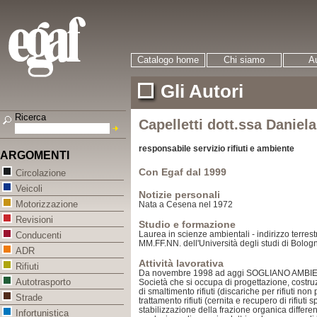
Catalogo home
Chi siamo
Au
Gli Autori
Ricerca
Capelletti dott.ssa Daniela
responsabile servizio rifiuti e ambiente
ARGOMENTI
Con Egaf dal 1999
Circolazione
Veicoli
Notizie personali
Motorizzazione
Nata a Cesena nel 1972
Revisioni
Studio e formazione
Laurea in scienze ambientali - indirizzo terres
Conducenti
MM.FF.NN. dell'Università degli studi di Bolo
ADR
Attività lavorativa
Rifiuti
Da novembre 1998 ad aggi SOGLIANO AMBI
Autotrasporto
Società che si occupa di progettazione, costru
di
smaltimento rifiuti (discariche per rifiuti non 
Strade
trattamento
rifiuti (cernita e recupero di rifiuti s
stabilizzazione della frazione organica differen
Infortunistica