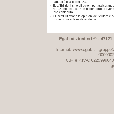
l’attualità e la correttezza.
Egaf Edizioni srl e gli autori, pur assicuran
•
redazione dei testi, non rispondono di eventu
loro contenuto.
Gli scritti riflettono le opinioni dell’Autor
•
l’Ente di cui egli sia dipendente.
Egaf edizioni srl © - 47121 F
Internet: www.egaf.it -
gruppo@
0000002
C.F. e P.IVA: 022599904
g