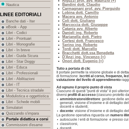
Riguzzi prof. avv. Maurizio (+)
Bandini dott. Claudio
Nautica
Carmagnani prof. avv. Pierguido
Lobina dott. Camillo
LINEE EDITORIALI
Macera avv. Antonio
Coli dott. Giuliano
Banche dati - Iter
Marcoccia dott. Giuseppe
eBook - App
Catania avv. Alberto
Danieli ing. Roberto
Libri - Codici
Marianella dott. Pietro
Libri - Prontuari
Cortesi dott. Francesco
Libri - Monografie
Serino ing. Roberto
Tordi dott. Marcello
Libri - In breve
Bracchetti dott.ssa Benedetta
Libri - Guida Sicura
D'Anzi ing. Vincenzo (+)
Onori dott. Eugenio (+)
Libri - Star Doggy
Libri - Educa
Tutto a portata di clic
Il portale permette la visione globale e di dettagl
Libri - Professionali
di formazione:
iscritti al corso, frequenze, le
Libri - Abilitazioni
valutazione del livello di apprendimento
raggi
Libri - IT
Ad ognuno il proprio punto di vista
Libri - Tecnica stradale
Ciascuno di questi "punti di vista" è poi ulter
diversi
profili di accesso
(ciascuno protetto da
Modulistica e oggettistica
amministratore/direttore
: gestione delle a
•
Libri - Schede mobili
generali, visione d’insieme e di dettaglio de
docenti e studenti;
Simulatori
docente
: visione d’insieme e di dettaglio del
•
Quizzando s'impara
La gestione operativa riguarda un
numero illi
Portale didattica e corsi
autoscuole / enti di formazione e presso cui 
•
classi/corsi,
•
Commissioni d'esame
docenti,
•