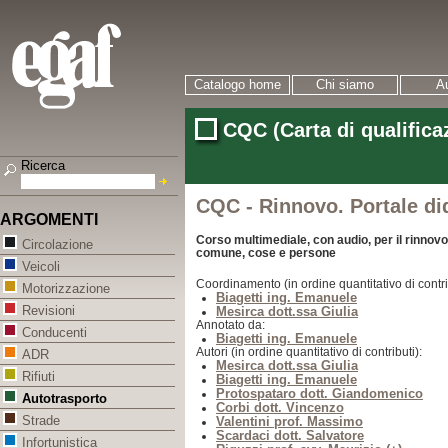
Catalogo home
Chi siamo
Au
CQC (Carta di qualific
Ricerca
CQC - Rinnovo. Portale di
ARGOMENTI
Corso multimediale, con audio, per il rinno
Circolazione
comune, cose e persone
Veicoli
Coordinamento (in ordine quantitativo di contri
Motorizzazione
Biagetti ing. Emanuele
Revisioni
Mesirca dott.ssa Giulia
Annotato da:
Conducenti
Biagetti ing. Emanuele
Autori (in ordine quantitativo di contributi):
ADR
Mesirca dott.ssa Giulia
Rifiuti
Biagetti ing. Emanuele
Protospataro dott. Giandomenico
Autotrasporto
Corbi dott. Vincenzo
Strade
Valentini prof. Massimo
Scardaci dott. Salvatore
Infortunistica