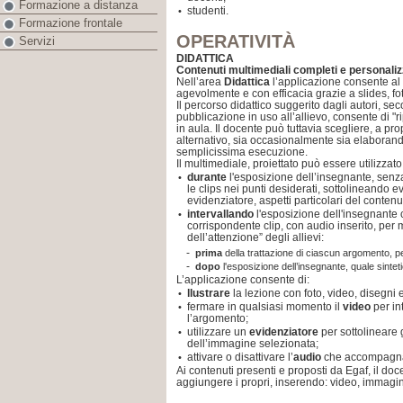
Formazione a distanza
studenti.
•
Formazione frontale
OPERATIVITÀ
Servizi
DIDATTICA
Contenuti multimediali completi e personaliz
Nell’area
Didattica
l’applicazione consente al 
agevolmente e con efficacia grazie a slides, fot
Il percorso didattico suggerito dagli autori, sec
pubblicazione in uso all’allievo, consente di "r
in aula. Il docente può tuttavia scegliere, a pr
alternativo, sia occasionalmente sia elaborand
semplicissima esecuzione.
Il multimediale, proiettato può essere utilizzato
durante
l'esposizione dell’insegnante, senz
•
le clips nei punti desiderati, sottolineando 
evidenziatore, aspetti particolari del contenu
intervallando
l'esposizione dell'insegnante c
•
corrispondente clip, con audio inserito, per
dell’attenzione” degli allievi:
-
prima
della trattazione di ciascun argomento, 
-
dopo
l'esposizione dell’insegnante, quale sintet
L’applicazione consente di:
llustrare
la lezione con foto, video, disegni 
•
fermare in qualsiasi momento il
video
per in
•
l’argomento;
utilizzare un
evidenziatore
per sottolineare g
•
dell’immagine selezionata;
attivare o disattivare l’
audio
che accompagna
•
Ai contenuti presenti e proposti da Egaf, il doce
aggiungere i propri, inserendo: video, immagini