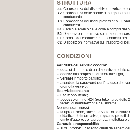
STRUTTURA
Conoscenza dei dispositivi del veicolo e c
A1
Conoscenza delle norme di comportamento
A2
conducente
Conoscenza dei rischi professionali. Condi
A3
conducenti
Carico e scarico delle cose e compiti del
B1
Disposizioni normative sul trasporto di co
B2
Compiti del conducente nei confronti dell
C1
Disposizioni normative sul trasporto di pe
C2
CONDIZIONI
Per fruire del servizio occorre
:
dotarsi
di un pc o di un dispositivo mobile co
•
aderire
alla proposta commerciale Egaf;
•
versare
l'importo pattuito;
•
attendere la
password
per l'accesso che ver
•
giorno lavorativo.
Il servizio consente
:
uso monoutente
;
•
accesso
on-line H24 (per tutto l’arco delle 
•
tecnici di manutenzione del sistema.
Non sono ammessi
:
la riproduzione, anche parziale, di software 
•
didattico e/o informativo, in quanto protetti d
diritto d’autore, della proprietà intellettuale 
Garanzie e responsabilità
Tutti i prodotti Egaf sono curati da esperti d
•