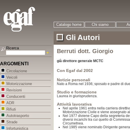
Catalogo home
Chi siamo
Au
Gli Autori
Ricerca
Berruti dott. Giorgio
già direttore generale MCTC
ARGOMENTI
Con Egaf dal 2002
Circolazione
Veicoli
Notizie personali
Motorizzazione
Nato a Roma nel 1936; sposato e padre di due f
Revisioni
Studio e formazione
Laurea in giurisprudenza.
Conducenti
ADR
Attività lavorativa
Nel aprile 1961 entra nella carriera direttiva
Rifiuti
Motorizzazione Civile e viene assegnato al
Autotrasporto
Nel 1977 diviene Capo della segreteria del
diversi incarichi tra cui quello di Commissa
Strade
Circumetnea.
Nel 1985 viene nominato Dirigente general
Infortunistica