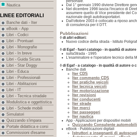
personale.
Dal 1° gennaio 1990 diviene Direttore ge
Nautica
Nel dicembre 1998 lascia l'incarico di Dir
assumere quello di Vice presidente del Com
LINEE EDITORIALI
nazionale degli autotrasportatori.
Dall'ottobre 2003 è collocato a riposo anc
Banche dati - Iter
di consulenza per il DTT.
eBook - App
Pubblicazioni
Libri - Codici
◊ di altri editori:
Libri - Prontuari
Nuovo codice della strada - Istituto Poligra
Libri - Monografie
◊ di Egaf - fuori catalogo - in qualità di autor
Libri - In breve
sullaStrada - 1995
L'esaminatore e l'operatore tecnico della 
Libri - Guida Sicura
Libri - Star Doggy
◊ di Egaf - a catalogo - in qualità di autore o 
Banche dati
Libri - Educa
Iter CDS
Libri - Professionali
Iter commento CDS
Iter pratiche veicoli
Libri - Abilitazioni
Iter tecnica veicoli
Libri - IT
Iter motorizzazione
Iter revisioni
Libri - Tecnica stradale
Iter conducenti
Modulistica e oggettistica
Iter strade
Iter merci
Libri - Schede mobili
Iter passeggeri
Simulatori
Iter nautica
Quizzando s'impara
App - Applicazioni per dispositivi mobili
Quizzando Consulente automobili
Portale didattica e corsi
eBook - Pubblicazioni digitali
Commissioni d'esame
Istruttori e insegnanti di autoscuo