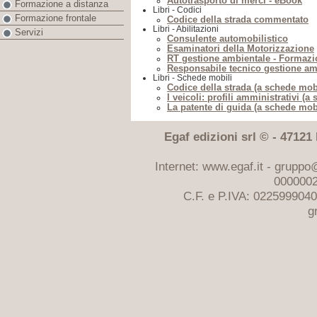
Autotrasporto di merci - eBook
Formazione a distanza
Libri - Codici
Formazione frontale
Codice della strada commentato
Libri - Abilitazioni
Servizi
Consulente automobilistico
Esaminatori della Motorizzazione
RT gestione ambientale - Formazi
Responsabile tecnico gestione am
Libri - Schede mobili
Codice della strada (a schede mobi
I veicoli: profili amministrativi (a
La patente di guida (a schede mobi
Egaf edizioni srl © - 47121 F
Internet: www.egaf.it -
gruppo@
0000002
C.F. e P.IVA: 022599904
g