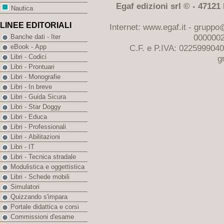
Egaf edizioni srl © - 47121 F
Nautica
LINEE EDITORIALI
Internet: www.egaf.it -
gruppo@
0000002
Banche dati - Iter
C.F. e P.IVA: 022599904
eBook - App
Libri - Codici
g
Libri - Prontuari
Libri - Monografie
Libri - In breve
Libri - Guida Sicura
Libri - Star Doggy
Libri - Educa
Libri - Professionali
Libri - Abilitazioni
Libri - IT
Libri - Tecnica stradale
Modulistica e oggettistica
Libri - Schede mobili
Simulatori
Quizzando s'impara
Portale didattica e corsi
Commissioni d'esame