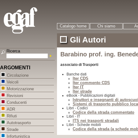
Catalogo home
Chi siamo
Au
Gli Autori
Ricerca
Barabino prof. ing. Bened
associato di Trasporti
ARGOMENTI
Banche dati
Circolazione
Iter CDS
Veicoli
Iter commento CDS
Iter IT
Motorizzazione
Iter strade
eBook - Pubblicazioni digitali
Revisioni
Istruttori e insegnanti di autoscuo
Conducenti
Sistemi di trasporto pubblico loca
Libri - Codici
ADR
Codice della strada commentato
Rifiuti
Libri - IT
ITS nei trasporti stradali
Autotrasporto
Libri - Schede mobili
Codice della strada (a schede mobi
Strade
Infortunistica