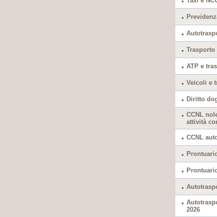
Taxi e NC
Previdenza
Autotrasp
Trasporto 
ATP e tras
Veicoli e 
Diritto do
CCNL nole
attività co
CCNL autof
Prontuario
Prontuario
Autotraspo
Autotraspo
2026