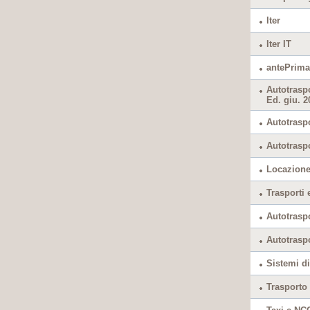
Iter
Iter IT
antePrima
Autotrasp
Ed. giu. 2
Autotraspo
Autotraspo
Locazione
Trasporti
Autotrasp
Autotrasp
Sistemi di
Trasporto 