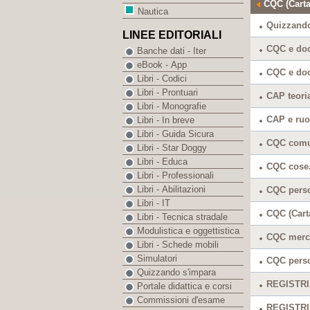
CQC (Carta
Nautica
Quizzand
LINEE EDITORIALI
CQC e doc
Banche dati - Iter
eBook - App
CQC e doc
Libri - Codici
Libri - Prontuari
CAP teori
Libri - Monografie
CAP e ruo
Libri - In breve
Libri - Guida Sicura
CQC comun
Libri - Star Doggy
Libri - Educa
CQC cose.
Libri - Professionali
Libri - Abilitazioni
CQC perso
Libri - IT
CQC (Carta
Libri - Tecnica stradale
Modulistica e oggettistica
CQC merci
Libri - Schede mobili
Simulatori
CQC perso
Quizzando s'impara
REGISTRI 
Portale didattica e corsi
Commissioni d'esame
REGISTRI 