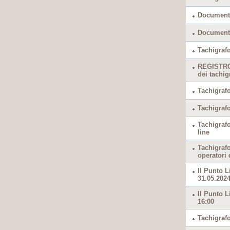
Documento
Documento
Tachigrafo
REGISTRO 
dei tachig
Tachigrafo
Tachigrafo
Tachigraf
line
Tachigraf
operatori 
Il Punto L
31.05.2024
Il Punto L
16:00
Tachigrafo