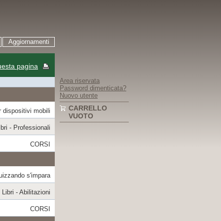
Aggiornamenti
esta pagina
Area riservata
Password dimenticata?
Nuovo utente
CARRELLO
 dispositivi mobili
VUOTO
ibri - Professionali
CORSI
uizzando s'impara
Libri - Abilitazioni
CORSI