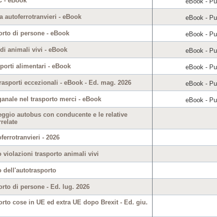
C - eBook
eBook - Pub
 autoferrotranvieri - eBook
eBook - Pub
orto di persone - eBook
eBook - Pub
di animali vivi - eBook
eBook - Pub
porti alimentari - eBook
eBook - Pub
trasporti eccezionali - eBook - Ed. mag. 2026
eBook - Pub
ganale nel trasporto merci - eBook
eBook - Pub
ggio autobus con conducente e le relative
rrelate
errotranvieri - 2026
 violazioni trasporto animali vivi
 dell'autotrasporto
rto di persone - Ed. lug. 2026
rto cose in UE ed extra UE dopo Brexit - Ed. giu.