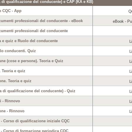
 di qualificazione del conducente) e CAP (KA e KB)
o CQC - App
Q
umenti professionali del conducente - eBook
eBook - Pub
umenti professionali del conducente
a e quiz e Ruolo del conducente
L
lo conducenti. Quiz
L
e (cose e persone). Teoria e Quiz
L
 Teoria e quiz
L
ne. Teoria e quiz
L
 di qualificazione del conducente) - Quiz
L
 - Rinnovo
L
ne - Rinnovo
L
- Corso di qualificazione iniziale CQC
- Corso di formazione periodica CQC