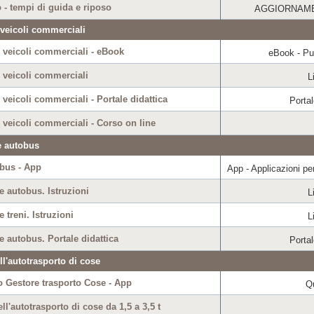
 - tempi di guida e riposo
AGGIORNAME
 veicoli commerciali
i veicoli commerciali - eBook
eBook - Pub
 veicoli commerciali
L
 veicoli commerciali - Portale didattica
Portal
 veicoli commerciali - Corso on line
 e autobus
 bus - App
App - Applicazioni per
 e autobus. Istruzioni
L
e treni. Istruzioni
L
 e autobus. Portale didattica
Portal
ll'autotrasporto di cose
 Gestore trasporto Cose - App
Q
ll'autotrasporto di cose da 1,5 a 3,5 t