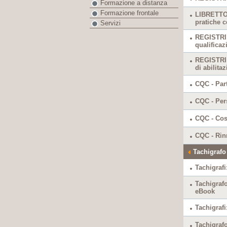
Formazione a distanza
Formazione frontale
LIBRETTO -
pratiche c
Servizi
REGISTRI -
qualifica
REGISTRI -
di abilita
CQC - Part
CQC - Pers
CQC - Cose
CQC - Rinn
Tachigrafo
Tachigrafi
Tachigrafo
eBook
Tachigrafi
Tachigrafo