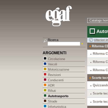
Catalogo ho
Auto
Ricerca
Ulteriori 
Riforma CD
ARGOMENTI
Riforma C
Circolazione
Riforma C
Veicoli
Motorizzazione
Riforma C
Revisioni
Scorte tecn
Conducenti
Quizzando
ADR
Rifiuti
Scorte tec
Autotrasporto
Strade
Scorte tec
Infortunistica