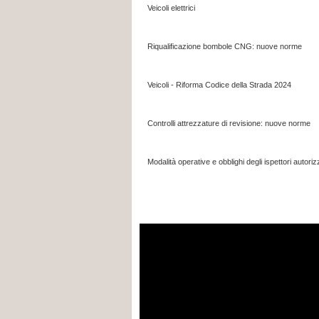
Veicoli elettrici
Riqualificazione bombole CNG: nuove norme
Veicoli - Riforma Codice della Strada 2024
Controlli attrezzature di revisione: nuove norme
Modalità operative e obblighi degli ispettori autoriz