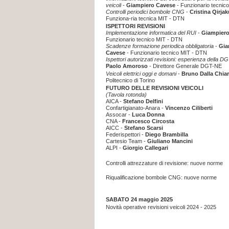
veicoli
-
Giampiero Cavese
- Funzionario tecnic
Controlli periodici bombole CNG
-
Cristina Qirjak
Funziona-ria tecnica MIT - DTN
ISPETTORI REVISIONI
Implementazione informatica del RUI
-
Giampiero
Funzionario tecnico MIT - DTN
Scadenze formazione periodica obbligatoria
-
Gia
Cavese
- Funzionario tecnico MIT - DTN
Ispettori autorizzati revisioni: esperienza della 
Paolo Amoroso
- Direttore Generale DGT-NE
Veicoli elettrici oggi e domani
-
Bruno Dalla Chia
Politecnico di Torino
FUTURO DELLE REVISIONI VEICOLI
(Tavola rotonda)
AICA -
Stefano Delfini
Confartigianato-Anara -
Vincenzo Ciliberti
Assocar -
Luca Donna
CNA -
Francesco Circosta
AICC -
Stefano Scarsi
Federispettori -
Diego Brambilla
Cartesio Team -
Giuliano Mancini
ALPI -
Giorgio Callegari
Controlli attrezzature di revisione: nuove norme
Riqualificazione bombole CNG: nuove norme
SABATO 24 maggio 2025
Novità operative revisioni veicoli 2024 - 2025