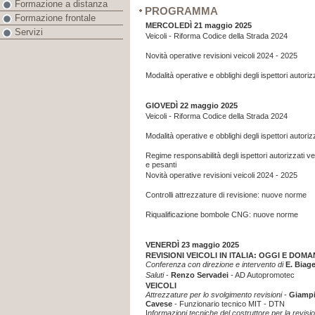
Formazione a distanza
PROGRAMMA
Formazione frontale
MERCOLEDÌ 21 maggio 2025
Servizi
Veicoli - Riforma Codice della Strada 2024
Novità operative revisioni veicoli 2024 - 2025
Modalità operative e obblighi degli ispettori autoriz
GIOVEDÌ 22 maggio 2025
Veicoli - Riforma Codice della Strada 2024
Modalità operative e obblighi degli ispettori autoriz
Regime responsabilità degli ispettori autorizzati vei
e pesanti
Novità operative revisioni veicoli 2024 - 2025
Controlli attrezzature di revisione: nuove norme
Riqualificazione bombole CNG: nuove norme
VENERDÌ 23 maggio 2025
REVISIONI VEICOLI IN ITALIA: OGGI E DOMA
Conferenza con direzione e intervento di
E. Biage
Saluti
-
Renzo Servadei
- AD Autopromotec
VEICOLI
Attrezzature per lo svolgimento revisioni
-
Giampi
Cavese
- Funzionario tecnico MIT - DTN
I
nformazioni tecniche del costruttore per la revisi