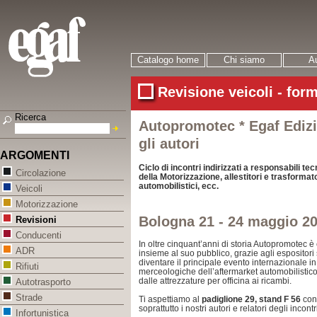
Catalogo home
Chi siamo
Au
Revisione veicoli - for
Ricerca
Autopromotec * Egaf Edizio
gli autori
ARGOMENTI
Ciclo di incontri indirizzati a responsabili tec
Circolazione
della Motorizzazione, allestitori e trasformato
automobilistici, ecc.
Veicoli
Motorizzazione
Bologna 21 - 24 maggio 2
Revisioni
Conducenti
In oltre cinquant’anni di storia Autopromotec 
ADR
insieme al suo pubblico, grazie agli espositori 
diventare il principale evento internazionale in 
Rifiuti
merceologiche dell’aftermarket automobilistico:
dalle attrezzature per officina ai ricambi.
Autotrasporto
Strade
Ti aspettiamo al
padiglione 29, stand F 56
con 
soprattutto i nostri autori e relatori degli inco
Infortunistica