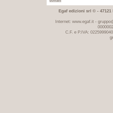
domani
Egaf edizioni srl © - 47121 F
Internet: www.egaf.it -
gruppo@
0000002
C.F. e P.IVA: 022599904
g