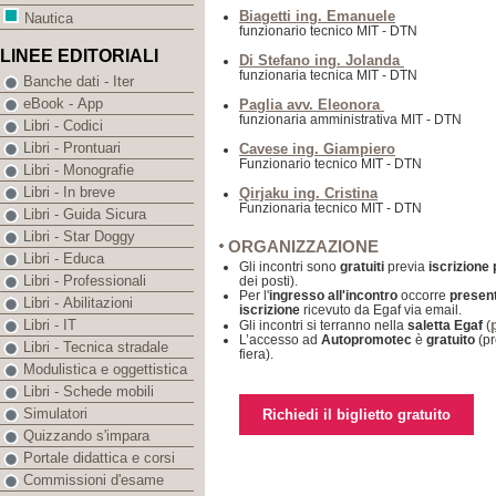
Biagetti ing. Emanuele
Nautica
funzionario tecnico MIT - DTN
LINEE EDITORIALI
Di Stefano ing. Jolanda
funzionaria tecnica MIT - DTN
Banche dati - Iter
eBook - App
Paglia avv. Eleonora
funzionaria amministrativa MIT - DTN
Libri - Codici
Libri - Prontuari
Cavese ing. Giampiero
Funzionario tecnico MIT - DTN
Libri - Monografie
Libri - In breve
Qirjaku ing. Cristina
Funzionaria tecnico MIT - DTN
Libri - Guida Sicura
Libri - Star Doggy
ORGANIZZAZIONE
Libri - Educa
Gli incontri sono
gratuiti
previa
iscrizione
Libri - Professionali
dei posti).
Per l'
ingresso all'incontro
occorre
presen
Libri - Abilitazioni
iscrizione
ricevuto da Egaf via email.
Libri - IT
Gli incontri si terranno nella
saletta Egaf
(
L’accesso ad
Autopromotec
è
gratuito
(pr
Libri - Tecnica stradale
fiera).
Modulistica e oggettistica
Libri - Schede mobili
Simulatori
Richiedi il biglietto gratuito
Quizzando s'impara
Portale didattica e corsi
Commissioni d'esame