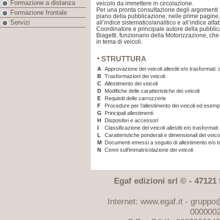
Formazione a distanza
veicolo da immettere in circolazione.
Per una pronta consultazione degli argomenti tra
Formazione frontale
piano della pubblicazione, nelle prime pagine, 
Servizi
all’indice sistematico/analitico e all’indice alfa
Coordinatore e principale autore della pubbli
Biagetti, funzionario della Motorizzazione, che 
in tema di veicoli.
STRUTTURA
A
Approvazione dei veicoli allestiti e/o trasformati
B
Trasformazioni dei veicoli
C
Allestimento dei veicoli
D
Modifiche delle caratteristiche dei veicoli
E
Requisiti delle carrozzerie
F
Procedure per l’allestimento dei veicoli ed esemp
G
Principali allestimenti
H
Dispositivi e accessori
I
Classificazione dei veicoli allestiti e/o trasformati
L
Caratteristiche ponderali e dimensionali dei veicoli 
M
Documenti emessi a seguito di allestimento e/o t
N
Cenni sull’immatricolazione dei veicoli
Egaf edizioni srl © - 47121 F
Internet: www.egaf.it -
gruppo@
0000002