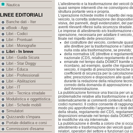
L’allestimento e la trasformazione dei veicoli (
Nautica
quasi sempre interventi che ne coinvolgono di
struttura portante vera e propria.
LINEE EDITORIALI
L’operazione richiede inoltre il rispetto dei req
veicolo, la corretta sistemazione dei dispositi
Banche dati - Iter
visiva, dei pannelli, degli evidenziatori, del par
aventi rilevanti riflessi sulla sicurezza stradale.
eBook - App
Le imprese di allestimento e/o trasformazione 
Libri - Codici
operazione, necessaria per adattare il veicolo, 
finale nel rispetto delle prescrizioni:
Libri - Prontuari
del costruttore del veicolo, contenute qua
Libri - Monografie
alle direttive per la trasformazione e l’all
nulla osta alla trasformazione, se previsto;
Libri - In breve
della normativa UE (direttive e regolamen
Libri - Guida Sicura
nazionale (CDS, relativo regolamento di es
emanate nel tempo dalla DGMOT tramite spe
Libri - Star Doggy
ricordano, ad esempio, quelle che riguard
Libri - Educa
veicolo, il rispetto di prescrizioni tecniche
coefficienti di sicurezza per la calcolazione 
Libri - Professionali
altre; prescrizioni e disposizioni alle quali 
durante la redazione della relazione tecni
Libri - Abilitazioni
corredo della domanda di approvazione e ac
Libri - IT
dell’Amministrazione.
La pubblicazione fornisce una traccia per un a
Libri - Tecnica stradale
problematiche relative alla trasformazione e all
Modulistica e oggettistica
sistematicamente ai commenti contenuti nella b
codici numerici. Il codice consente di raggiung
Libri - Schede mobili
modo più approfondito l’argomento e i testi de
Simulatori
della strada, regolamento del CDS, regolamenti 
disposizioni emanate nel tempo dalla DGMOT)
Quizzando s'impara
le modifiche via via intervenute.
Portale didattica e corsi
La pubblicazione è diretta a coloro che si occup
allestimento e trasformazione dei veicoli quali d
Commissioni d'esame
relatori, operatori del settore e funzionari cui