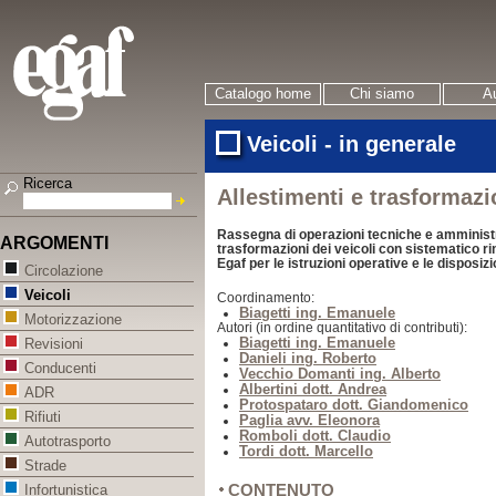
Catalogo home
Chi siamo
Au
Veicoli - in generale
Ricerca
Allestimenti e trasformazi
Rassegna di operazioni tecniche e amministrat
ARGOMENTI
trasformazioni dei veicoli con sistematico rinv
Egaf per le istruzioni operative e le disposizi
Circolazione
Veicoli
Coordinamento:
Biagetti ing. Emanuele
Motorizzazione
Autori (in ordine quantitativo di contributi):
Biagetti ing. Emanuele
Revisioni
Danieli ing. Roberto
Conducenti
Vecchio Domanti ing. Alberto
Albertini dott. Andrea
ADR
Protospataro dott. Giandomenico
Rifiuti
Paglia avv. Eleonora
Romboli dott. Claudio
Autotrasporto
Tordi dott. Marcello
Strade
CONTENUTO
Infortunistica