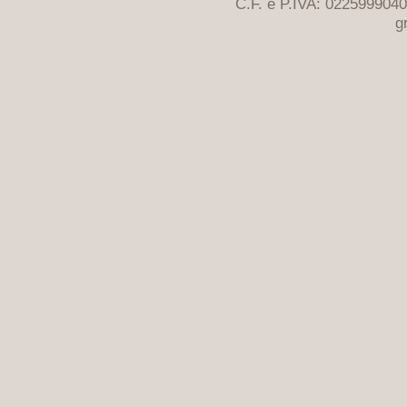
C.F. e P.IVA: 022599904
g