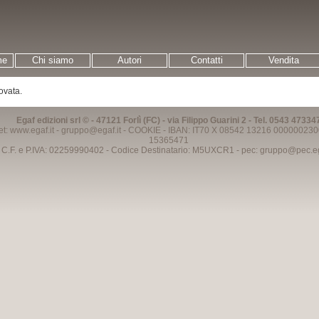
me
Chi siamo
Autori
Contatti
Vendita
ovata.
Egaf edizioni srl © - 47121 Forlì (FC) - via Filippo Guarini 2 - Tel. 0543 47334
et: www.egaf.it -
gruppo@egaf.it
-
COOKIE
- IBAN: IT70 X 08542 13216 000000230
15365471
C.F. e P.IVA: 02259990402 - Codice Destinatario: M5UXCR1 - pec:
gruppo@pec.ega