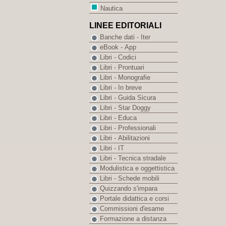
Nautica
LINEE EDITORIALI
Banche dati - Iter
eBook - App
Libri - Codici
Libri - Prontuari
Libri - Monografie
Libri - In breve
Libri - Guida Sicura
Libri - Star Doggy
Libri - Educa
Libri - Professionali
Libri - Abilitazioni
Libri - IT
Libri - Tecnica stradale
Modulistica e oggettistica
Libri - Schede mobili
Quizzando s'impara
Portale didattica e corsi
Commissioni d'esame
Formazione a distanza