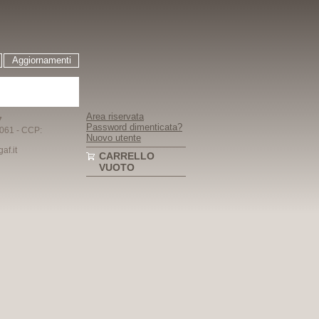
Aggiornamenti
Area riservata
7
Password dimenticata?
061 - CCP:
Nuovo utente
f.it
CARRELLO
VUOTO