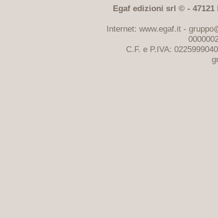
Egaf edizioni srl © - 47121 F
Internet: www.egaf.it -
gruppo@
0000002
C.F. e P.IVA: 022599904
g