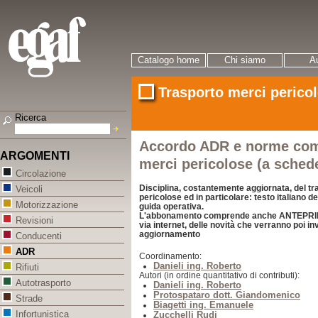
Catalogo home
Chi siamo
Au
Trasporto merci pericol
Ricerca
Accordo ADR e norme com
ARGOMENTI
merci pericolose (a sched
Circolazione
Disciplina, costantemente aggiornata, del tr
Veicoli
pericolose ed in particolare: testo italiano d
Motorizzazione
guida operativa.
L'abbonamento comprende anche ANTEPRIMA,
Revisioni
via internet, delle novità che verranno poi inv
aggiornamento
Conducenti
ADR
Coordinamento:
Danieli ing. Roberto
Rifiuti
Autori (in ordine quantitativo di contributi):
Autotrasporto
Danieli ing. Roberto
Protospataro dott. Giandomenico
Strade
Biagetti ing. Emanuele
Infortunistica
Zucchelli Rudi