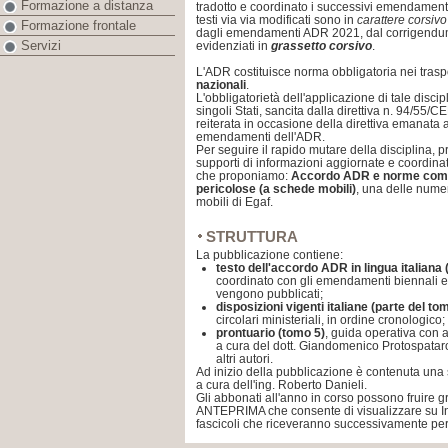
Formazione a distanza
tradotto e coordinato i successivi emendamenti b
testi via via modificati sono in
carattere corsivo
Formazione frontale
dagli emendamenti ADR 2021, dal corrigendu
Servizi
evidenziati in
grassetto corsivo
.
L'ADR costituisce norma obbligatoria nei trasp
nazionali
.
L'obbligatorietà dell'applicazione di tale discip
singoli Stati, sancita dalla direttiva n. 94/55/C
reiterata in occasione della direttiva emanata
emendamenti dell'ADR.
Per seguire il rapido mutare della disciplina, 
supporti di informazioni aggiornate e coordin
che proponiamo:
Accordo ADR e norme compl
pericolose (a schede mobili)
, una delle nume
mobili di Egaf.
STRUTTURA
La pubblicazione contiene:
testo dell'accordo ADR in lingua italiana
coordinato con gli emendamenti biennali ed
vengono pubblicati;
disposizioni vigenti italiane
(
parte del to
circolari ministeriali, in ordine cronologico;
prontuario
(tomo 5)
, guida operativa con a
a cura del dott. Giandomenico Protospataro
altri autori.
Ad inizio della pubblicazione è contenuta una 
a cura dell'ing. Roberto Danieli.
Gli abbonati all'anno in corso possono fruire g
ANTEPRIMA che consente di visualizzare su Int
fascicoli che riceveranno successivamente per