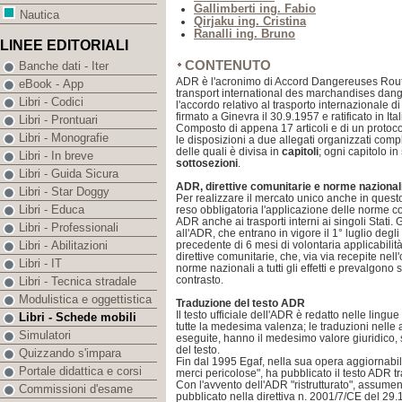
Gallimberti ing. Fabio
Nautica
Qirjaku ing. Cristina
Ranalli ing. Bruno
LINEE EDITORIALI
CONTENUTO
Banche dati - Iter
ADR è l'acronimo di Accord Dangereuses Route, 
eBook - App
transport international des marchandises dang
Libri - Codici
l'accordo relativo al trasporto internazionale d
firmato a Ginevra il 30.9.1957 e ratificato in It
Libri - Prontuari
Composto di appena 17 articoli e di un protoco
Libri - Monografie
le disposizioni a due allegati organizzati com
delle quali è divisa in
capitoli
; ogni capitolo in
Libri - In breve
sottosezioni
.
Libri - Guida Sicura
ADR, direttive comunitarie e norme nazional
Libri - Star Doggy
Per realizzare il mercato unico anche in quest
Libri - Educa
reso obbligatoria l'applicazione delle norme co
ADR anche ai trasporti interni ai singoli Stati
Libri - Professionali
all'ADR, che entrano in vigore il 1° luglio degl
precedente di 6 mesi di volontaria applicabilit
Libri - Abilitazioni
direttive comunitarie, che, via via recepite ne
Libri - IT
norme nazionali a tutti gli effetti e prevalgono 
contrasto.
Libri - Tecnica stradale
Modulistica e oggettistica
Traduzione del testo ADR
Il testo ufficiale dell'ADR è redatto nelle lingu
Libri - Schede mobili
tutte la medesima valenza; le traduzioni nelle 
Simulatori
eseguite, hanno il medesimo valore giuridico,
del testo.
Quizzando s'impara
Fin dal 1995 Egaf, nella sua opera aggiornabile
Portale didattica e corsi
merci pericolose", ha pubblicato il testo ADR tra
Con l'avvento dell'ADR "ristrutturato", assumen
Commissioni d'esame
pubblicato nella direttiva n. 2001/7/CE del 29.