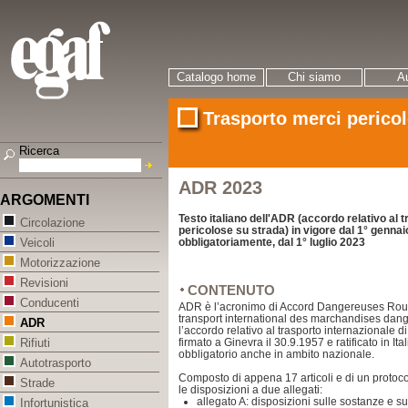
Catalogo home
Chi siamo
Au
Trasporto merci pericol
Ricerca
ADR 2023
ARGOMENTI
Testo italiano dell'ADR (accordo relativo al 
Circolazione
pericolose su strada) in vigore dal 1° gennai
obbligatoriamente, dal 1° luglio 2023
Veicoli
Motorizzazione
Revisioni
CONTENUTO
Conducenti
ADR è l’acronimo di Accord Dangereuses Route,
transport international des marchandises dang
ADR
l’accordo relativo al trasporto internazionale d
firmato a Ginevra il 30.9.1957 e ratificato in It
Rifiuti
obbligatorio anche in ambito nazionale.
Autotrasporto
Composto di appena 17 articoli e di un protoco
Strade
le disposizioni a due allegati:
allegato A: disposizioni sulle sostanze e sug
Infortunistica