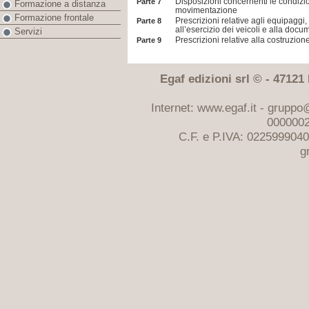
Disposizioni concernenti le condizion
Parte 7
Formazione a distanza
movimentazione
Formazione frontale
Prescrizioni relative agli equipaggi
Parte 8
all’esercizio dei veicoli e alla doc
Servizi
Prescrizioni relative alla costruzion
Parte 9
Egaf edizioni srl © - 47121 F
Internet: www.egaf.it -
gruppo@
0000002
C.F. e P.IVA: 022599904
g