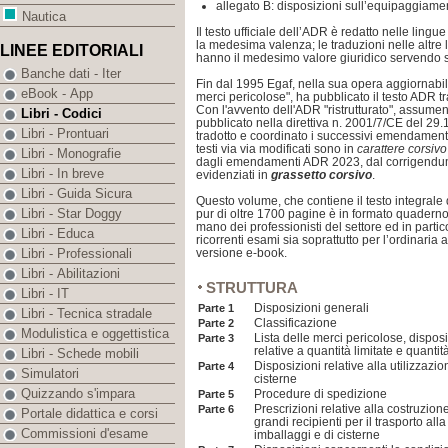
allegato B: disposizioni sull’equipaggiamen
Nautica
Il testo ufficiale dell’ADR è redatto nelle lingu
la medesima valenza; le traduzioni nelle altre
LINEE EDITORIALI
hanno il medesimo valore giuridico servendo s
Banche dati - Iter
Fin dal 1995 Egaf, nella sua opera aggiornabile
eBook - App
merci pericolose", ha pubblicato il testo ADR tra
Con l'avvento dell'ADR "ristrutturato", assumen
Libri - Codici
pubblicato nella direttiva n. 2001/7/CE del 29.
Libri - Prontuari
tradotto e coordinato i successivi emendamenti b
testi via via modificati sono in
carattere corsivo
Libri - Monografie
dagli emendamenti ADR 2023, dal corrigendu
Libri - In breve
evidenziati in
grassetto corsivo
.
Libri - Guida Sicura
Questo volume, che contiene il testo integrale 
Libri - Star Doggy
pur di oltre 1700 pagine è in formato quadern
mano dei professionisti del settore ed in partic
Libri - Educa
ricorrenti esami sia soprattutto per l’ordinaria a
versione e-book.
Libri - Professionali
Libri - Abilitazioni
STRUTTURA
Libri - IT
Disposizioni generali
Parte 1
Libri - Tecnica stradale
Classificazione
Parte 2
Modulistica e oggettistica
Lista delle merci pericolose, dispos
Parte 3
relative a quantità limitate e quantit
Libri - Schede mobili
Disposizioni relative alla utilizzazi
Parte 4
Simulatori
cisterne
Quizzando s'impara
Procedure di spedizione
Parte 5
Prescrizioni relative alla costruzione
Parte 6
Portale didattica e corsi
grandi recipienti per il trasporto all
Commissioni d'esame
imballaggi e di cisterne