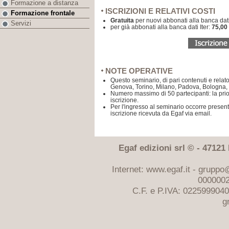
Formazione a distanza
ISCRIZIONI E RELATIVI COSTI
Formazione frontale
Gratuita
per nuovi abbonati alla banca dati
Servizi
per già abbonati alla banca dati Iter:
75,00 
NOTE OPERATIVE
Questo seminario, di pari contenuti e relatori
Genova, Torino, Milano, Padova, Bologna
Numero massimo di 50 partecipanti: la prior
iscrizione.
Per l'ingresso al seminario occorre present
iscrizione ricevuta da Egaf via email.
Egaf edizioni srl © - 47121 F
Internet: www.egaf.it -
gruppo@
0000002
C.F. e P.IVA: 022599904
g