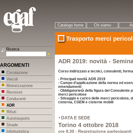
Catalogo home
Chi siamo
Au
Trasporto merci perico
Ricerca
ADR 2019: novità - Semina
ARGOMENTI
Corso indirizzato a tecnici, consulenti, forma
Circolazione
- Principali novità ADR 2019
Veicoli
- Campo d’applicazione della norma ed esenzi
Motorizzazione
emendamenti
- Obbligatorietà della figura del Consulente p
Revisioni
merci pericolose
- Stivaggio e carico delle merci pericolose, d
Conducenti
cisterna, CGEM e cisterne mobili
ADR
Rifiuti
DATA E SEDE
Autotrasporto
Torino 4 ottobre 2018
Strade
ore 8,30 - Registrazione partecipanti
Infortunistica