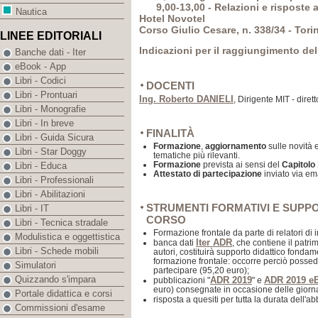
9,00-13,00 - Relazioni e risposte a
Nautica
Hotel Novotel
Corso Giulio Cesare, n. 338/34 - Tori
LINEE EDITORIALI
Indicazioni per il raggiungimento del
Banche dati - Iter
eBook - App
Libri - Codici
DOCENTI
Libri - Prontuari
Ing. Roberto DANIELI
, Dirigente MIT - dire
Libri - Monografie
Libri - In breve
FINALITÀ
Libri - Guida Sicura
Formazione
,
aggiornamento
sulle novità 
Libri - Star Doggy
tematiche più rilevanti.
Formazione
prevista ai sensi del
Capitolo
Libri - Educa
Attestato di partecipazione
inviato via ema
Libri - Professionali
Libri - Abilitazioni
STRUMENTI FORMATIVI E SUPPOR
Libri - IT
CORSO
Libri - Tecnica stradale
Formazione frontale da parte di relatori di 
Modulistica e oggettistica
Iter ADR
banca dati
, che contiene il patri
Libri - Schede mobili
autori, costituirà supporto didattico fonda
formazione frontale: occorre perciò possed
Simulatori
partecipare (95,20 euro);
Quizzando s'impara
ADR 2019
ADR 2019 e
pubblicazioni "
" e
euro) consegnate in occasione delle giorna
Portale didattica e corsi
risposta a quesiti per tutta la durata dell
Commissioni d'esame