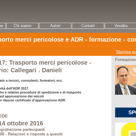
me
Chi siamo
Autori
Contatti
Vendita
porto merci pericolose e ADR - formazione - co
Stampa qu
Formazione
7: Trasporto merci pericolose -
o: Callegari . Danieli
ato a tecnici, consulenti, formatori, ecc.
ovità dell’ADR 2017
he e relative procedure di spedizione e di trasporto
ed approvazione dei veicoli
r rilascio certificato d’approvazione ADR
SP
SEDE
14 ottobre 2016
egistrazione partecipanti
- Relazioni e risposte a quesiti