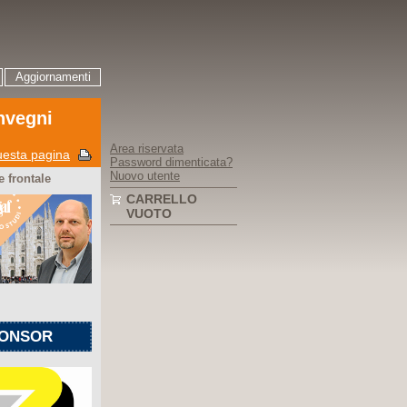
Aggiornamenti
nvegni
Area riservata
esta pagina
Password dimenticata?
Nuovo utente
 frontale
CARRELLO
VUOTO
ONSOR