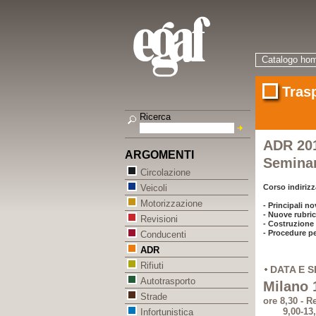
Catalogo ho
Tras
Ricerca
ADR 201
ARGOMENTI
Seminari
Circolazione
Corso indirizz
Veicoli
Motorizzazione
- Principali n
- Nuove rubric
Revisioni
- Costruzione 
- Procedure pe
Conducenti
ADR
Rifiuti
DATA E 
Autotrasporto
Milano 
Strade
ore 8,30 - R
9,00-13,00 
Infortunistica