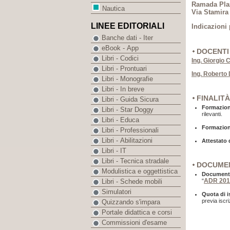
Ramada Pla
Nautica
Via Stamira
LINEE EDITORIALI
Indicazioni 
Banche dati - Iter
eBook - App
DOCENTI
Libri - Codici
Ing. Giorgio
Libri - Prontuari
Ing. Roberto
Libri - Monografie
Libri - In breve
FINALITÀ
Libri - Guida Sicura
Formazio
Libri - Star Doggy
rilevanti.
Libri - Educa
Formazio
Libri - Professionali
Libri - Abilitazioni
Attestato 
Libri - IT
Libri - Tecnica stradale
DOCUMEN
Modulistica e oggettistica
Document
ADR 201
"
Libri - Schede mobili
Simulatori
Quota di i
previa
iscr
Quizzando s'impara
Portale didattica e corsi
Commissioni d'esame