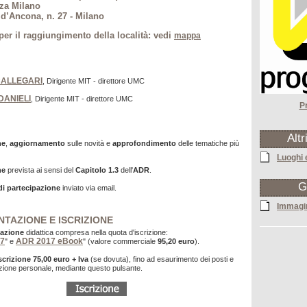
za Milano
 d’Ancona, n. 27 - Milano
per il raggiungimento della località: vedi
mappa
 CALLEGARI
, Dirigente MIT - direttore UMC
 DANIELI
, Dirigente MIT - direttore UMC
P
Altr
ne
,
aggiornamento
sulle novità e
approfondimento
delle tematiche più
Luoghi 
ne
prevista ai sensi del
Capitolo 1.3
dell'
ADR
.
G
di partecipazione
inviato via email.
Immagi
TAZIONE E ISCRIZIONE
azione
didattica compresa nella quota d'iscrizione:
7
ADR 2017 eBook
" e
" (valore commerciale
95,20 euro
).
scrizione
75,00 euro + Iva
(se dovuta), fino ad esaurimento dei posti e
izione personale, mediante questo pulsante.