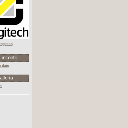
rogitech
i incontri
e date
alleria
ni