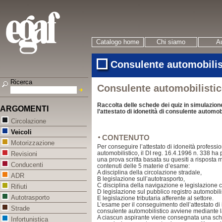
Catalogo home
Chi siamo
Au
Consulente automobilis
Ricerca
Consulente automobilistic
Raccolta delle schede dei quiz in simulazio
ARGOMENTI
l’attestato di idonetità di consulente automob
Circolazione
Veicoli
CONTENUTO
Motorizzazione
Per conseguire l’attestato di idoneità professi
automobilistico, il DI reg. 16.4.1996 n. 338 ha
Revisioni
una prova scritta basata su quesiti a risposta m
Conducenti
contenuti delle 5 materie d’esame:
A
disciplina della circolazione stradale,
ADR
B
legislazione sull’autotrasporto,
C
disciplina della navigazione e legislazione
Rifiuti
D
legislazione sul pubblico registro automobili
Autotrasporto
E
legislazione tributaria afferente al settore.
L’esame per il conseguimento dell’attestato di 
Strade
consulente automobilistico avviene mediante la 
A ciascun aspirante viene consegnata una sch
Infortunistica