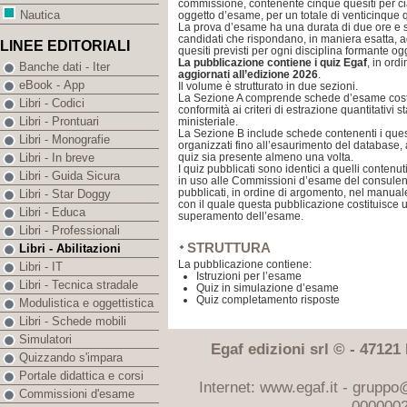
commissione, contenente cinque quesiti per ci
Nautica
oggetto d’esame, per un totale di venticinque q
La prova d’esame ha una durata di due ore e s
candidati che rispondano, in maniera esatta, 
LINEE EDITORIALI
quesiti previsti per ogni disciplina formante 
La pubblicazione contiene i quiz Egaf
, in ord
Banche dati - Iter
aggiornati all’edizione 2026
.
eBook - App
Il volume è strutturato in due sezioni.
La Sezione A comprende schede d’esame costit
Libri - Codici
conformità ai criteri di estrazione quantitativi 
Libri - Prontuari
ministeriale.
La Sezione B include schede contenenti i quesi
Libri - Monografie
organizzati fino all’esaurimento del database, 
quiz sia presente almeno una volta.
Libri - In breve
I quiz pubblicati sono identici a quelli contenu
Libri - Guida Sicura
in uso alle Commissioni d’esame del consulent
pubblicati, in ordine di argomento, nel manual
Libri - Star Doggy
con il quale questa pubblicazione costituisce u
Libri - Educa
superamento dell’esame.
Libri - Professionali
STRUTTURA
Libri - Abilitazioni
La pubblicazione contiene:
Libri - IT
Istruzioni per l’esame
Libri - Tecnica stradale
Quiz in simulazione d’esame
Quiz completamento risposte
Modulistica e oggettistica
Libri - Schede mobili
Simulatori
Egaf edizioni srl © - 47121 F
Quizzando s'impara
Portale didattica e corsi
Internet: www.egaf.it -
gruppo@
Commissioni d'esame
0000002