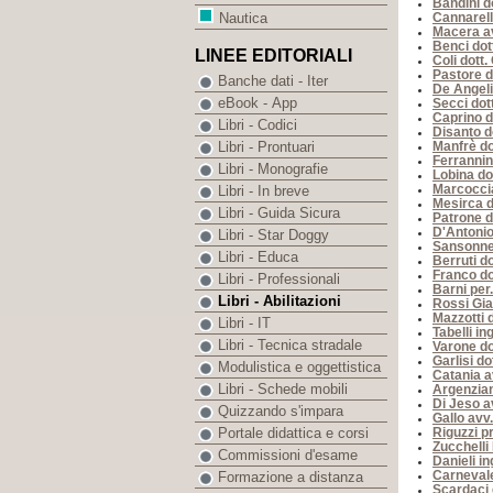
Bandini d
Cannarell
Nautica
Macera av
Benci dot
LINEE EDITORIALI
Coli dott.
Pastore d
Banche dati - Iter
De Angeli
eBook - App
Secci dot
Caprino d
Libri - Codici
Disanto d
Manfrè do
Libri - Prontuari
Ferrannin
Libri - Monografie
Lobina do
Marcoccia
Libri - In breve
Mesirca d
Libri - Guida Sicura
Patrone d
D'Antonio
Libri - Star Doggy
Sansonne
Libri - Educa
Berruti do
Franco do
Libri - Professionali
Barni per.
Libri - Abilitazioni
Rossi Gi
Mazzotti d
Libri - IT
Tabelli in
Libri - Tecnica stradale
Varone d
Garlisi do
Modulistica e oggettistica
Catania a
Libri - Schede mobili
Argenzian
Di Jeso av
Quizzando s'impara
Gallo avv
Riguzzi pr
Portale didattica e corsi
Zucchelli
Commissioni d'esame
Danieli i
Carnevale
Formazione a distanza
Scardaci 