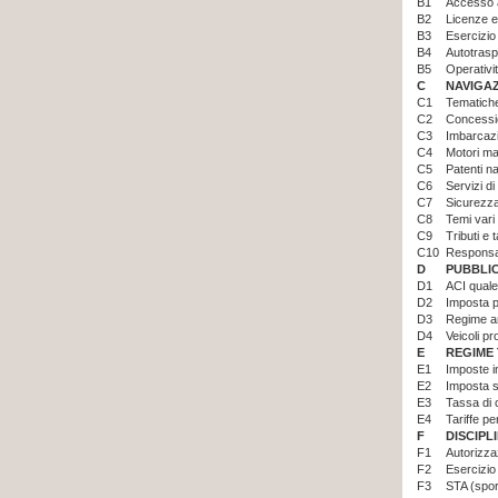
B1
Accesso a
B2
Licenze e 
B3
Esercizio 
B4
Autotrasp
B5
Operativi
C
NAVIGA
C1
Tematiche
C2
Concessio
C3
Imbarcazi
C4
Motori ma
C5
Patenti na
C6
Servizi di
C7
Sicurezza
C8
Temi vari
C9
Tributi e t
C10
Responsab
D
PUBBLI
D1
ACI quale
D2
Imposta pr
D3
Regime am
D4
Veicoli pr
E
REGIME 
E1
Imposte i
E2
Imposta s
E3
Tassa di 
E4
Tariffe p
F
DISCIPL
F1
Autorizzaz
F2
Esercizio 
F3
STA (sport