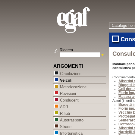
Catalogo ho
Cons
Ricerca
Consule
Manuale per co
ARGOMENTI
consulenza per
Circolazione
Coordinamento (i
Veicoli
Albertini 
Biagetti 
Motorizzazione
Coli dott.
Fiorin ing
Revisioni
Macera av
Conducenti
Autori (in ordine
Biagetti 
ADR
Fiorin ing
Vecchio D
Rifiuti
Protospat
Autotrasporto
Semeraro
Goffredo d
Strade
Albertini 
Nardelli 
Infortunistica