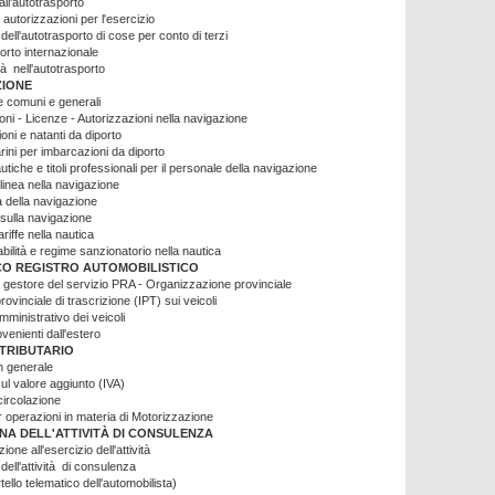
ll'autotrasporto
autorizzazioni per l'esercizio
dell'autotrasporto di cose per conto di terzi
orto internazionale
tà nell'autotrasporto
ZIONE
 comuni e generali
ni - Licenze - Autorizzazioni nella navigazione
oni e natanti da diporto
rini per imbarcazioni da diporto
utiche e titoli professionali per il personale della navigazione
 linea nella navigazione
 della navigazione
 sulla navigazione
ariffe nella nautica
ilità e regime sanzionatorio nella nautica
CO REGISTRO AUTOMOBILISTICO
 gestore del servizio PRA - Organizzazione provinciale
ovinciale di trascrizione (IPT) sui veicoli
ministrativo dei veicoli
ovenienti dall'estero
TRIBUTARIO
n generale
ul valore aggiunto (IVA)
circolazione
er operazioni in materia di Motorizzazione
INA DELL'ATTIVITÀ DI CONSULENZA
ione all'esercizio dell'attività
dell'attività di consulenza
ello telematico dell'automobilista)