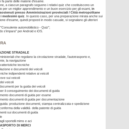
 fa parte delle materie d'esame.
one, a ciascun paragrafo seguono i relativi quiz che costituiscono un
dio per un miglior apprendimento e un buon esercizio per gli esami,
in
 sostenuti presso Amministrazioni provinciali / Città metropolitane
 i medesimi quiz
. In questo caso, per una preparazione mirata anche sui
ione d'esame, quindi proposti in modo casuale, si segnalano gli ulteriori
"Consulente automobilistico - Quiz";
o s'impara" per Android e iOS.
URA
AZIONE STRADALE
ministeriali che regolano la circolazione stradale, l'autotrasporto e,
nte, la navigazione
aratteristiche tecniche
lazione e documenti dei veicoli
niche indipendenti relative ai veicoli
rove sui veicoli
dei veicoli
documenti per la guida dei veicoli
 per il conseguimento dei documenti di guida
mento documenti di guida per esame
mento documenti di guida per documentazione
i guida: produzione documenti, stampa centralizzata e spedizione
conferma della validità della patente di guida
enti sui documenti di guida
le
gli sportelli mims e aci
ASPORTO DI MERCI