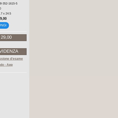
88-352-1615-5
0
.7 x 24.5
69,00
UNGI
 29,00
EVIDENZA
sione d'esame
do - App