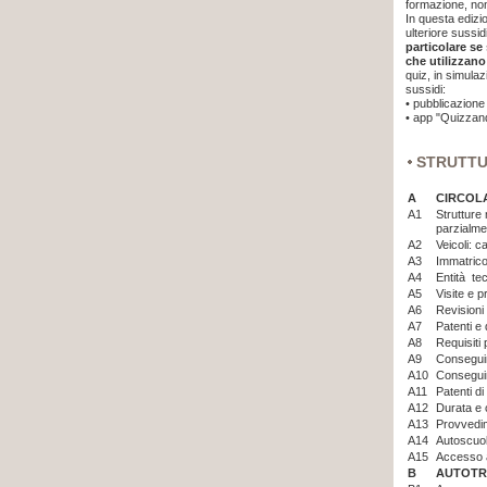
formazione, non
In questa edizi
ulteriore sussi
particolare se
che utilizzano
quiz, in simulaz
sussidi:
•
pubblicazione 
•
app "Quizzand
STRUTT
A
CIRCOL
A1
Strutture 
parzialme
A2
Veicoli: c
A3
Immatrico
A4
Entità tec
A5
Visite e p
A6
Revisioni 
A7
Patenti e 
A8
Requisiti
A9
Consegui
A10
Consegui
A11
Patenti d
A12
Durata e 
A13
Provvedim
A14
Autoscuo
A15
Accesso a
B
AUTOTR