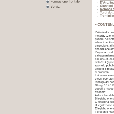
Formazione frontale
D'Anzi in
Giannetti
Servizi
Romboli d
Tordi dott
Trentini i
CONTEN
L’attività di co
motorizzazione, 
pubblici del sett
adempimenti sen
particolare, all’
circolazione str
L’importanza di
salvaguardarne l
8.8.1991 n. 26
dello STA (sport
sportello pubbl
unico di circolaz
di proprietà.
Il riconoscimen
stessi operator
l’obbligo del po
DI reg. 16.4.19
quesiti a rispos
d'esame:
A
disciplina del
B
legislazione s
C
disciplina de
D
legislazione 
E
legislazione t
Il presente man