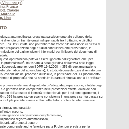
g. Vincenzo (+)
 ing. Franco
ott. Claudio
. Marcello
ng. Lino
UTO
nsulenza automobilistica, cresciuta parallelamente allo sviluppo della
è divenuta un tramite quasi indispensabile tra il cittadino e gli uffici
ore. Tali Uffici, infatti, non potrebbero far fronte alla massiccia richiesta di
za l’organizzazione degli studi di consulenza che provvedono, in
immissione dei dati nei sistemi informatici per il rilascio dei documenti di
adale.
 questi operatori non poteva essere ignorata dal legislatore che, per
a professionalità, ha fissato la base giuridica dell’attività nella legge
4. Successivamente, con il DPR 19.9.2000 n. 358 di regolamentazione
ello telematico dell’automobilista), lo studio di consulenza è diventato uno
ico, essenziale nel processo di rilascio, in particolare del DU (documento
ione e di proprietà) che ha sostituito la carta di circolazione e il certificato
to professionale, mai disgiunto da un’adeguata preparazione, a tutela degli
i e a garanzia della competenza nelle prestazioni offerte, coincide con
ssesso dell’attestato di idoneità professionale per il cui conseguimento, il
96 n. 338 ha previsto un esame consistente in una prova scritta basata su
ta multipla predeterminata ed ha dettagliato i contenuti delle 5 materie
la circolazione stradale,
ull'autotrasporto,
lla navigazione e legislazione complementare,
sul pubblico registro automobilistico,
ributaria afferente al settore.
uale comprende anche l'ulteriore parte F, che, pur prevista per la