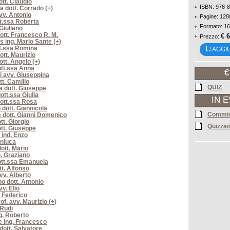
ott. Claudio
ISBN: 978-
a dott. Corrado (+)
v. Antonio
Pagine: 128
t.ssa Roberta
Formato: 16
 Giuliano
ott. Francesco R. M.
€ 
Prezzo:
s ing. Mario Sante (+)
t.ssa Romina
AGGI
ott. Maurizio
ott. Angelo (+)
tt.ssa Anna
€
i avv. Giuseppina
tt. Camillo
QUIZ
 dott. Giuseppe
ott.ssa Giulia
IN 
ott.ssa Rosa
 dott. Giannicola
Commis
 dott. Gianni Domenico
tt. Giorgio
Quizzan
tt. Giuseppe
 ind. Enzo
anluca
ott. Mario
g. Graziano
ott.ssa Emanuela
tt. Alfonso
vv. Alberto
o dott. Antonio
v. Elio
. Federico
of. avv. Maurizio (+)
 Rudi
ng. Roberto
 ing. Francesco
dott. Salvatore