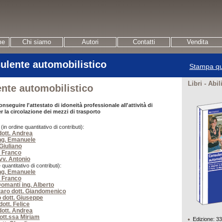
me
Chi siamo
Autori
Contatti
Vendita
ulente automobilistico
Stampa qu
Libri - Abil
nte automobilistico
nseguire l'attestato di idoneità professionale all'attività di
 la circolazione dei mezzi di trasporto
n ordine quantitativo di contributi):
dott. Andrea
ing. Emanuele
 Giuliano
. Franco
v. Antonio
 quantitativo di contributi):
ing. Emanuele
. Franco
omanti ing. Alberto
aro dott. Giandomenico
 dott. Giuseppe
ott. Felice
dott. Andrea
dott.ssa Miriam
Edizione: 3